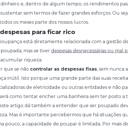
 dinheiro e, dentro de algum tempo, os rendimentos pas
s sustentar sem termos de fazer grandes esforços. Ou se
todos os meses parte dos nossos lucros.
 despesas para ficar rico
oupança está diretamente relacionada com a gestão d
 poupada, mas se tiver
despesas desnecessárias ou mal 
 acumular riqueza.
er que se não
controlar as despesas fixas
, sem nunca a
a inútil. Isto porque uma grande parte das suas receita
cializadoras de eletricidade ou outras entidades e não p
será como tentar encher uma banheira sem ter posto a t
 deste artigo dá também a entender que ser poupado deve
reza. Mas é importante percebermos que há situações 
 pouco, a capacidade de poupar é limitada. Por mais dis