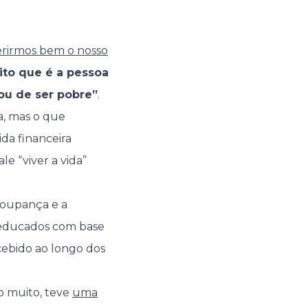
erirmos bem o nosso
to que é a pessoa
ou de ser pobre”
.
a, mas o que
da financeira
e “viver a vida”
poupança e a
 educados com base
cebido ao longo dos
o muito, teve
uma