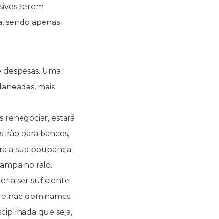
sivos serem
ja, sendo apenas
e despesas. Uma
planeadas
, mais
s renegociar, estará
s irão para
bancos
,
ara a sua poupança.
ampa no ralo.
ria ser suficiente
que não dominamos.
ciplinada que seja,