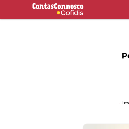
Contas Connosco by Cofidis
P
#
Inve