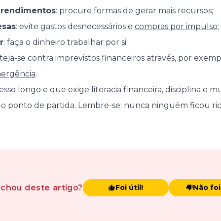
 rendimentos
: procure formas de gerar mais recursos;
esas
: evite gastos desnecessários e
compras por impulso
;
r
: faça o dinheiro trabalhar por si;
oteja-se contra imprevistos financeiros através, por exem
ergência
.
sso longo e que exige literacia financeira, disciplina e mu
o ponto de partida. Lembre-se: nunca ninguém ficou ri
achou
deste artigo
?
Foi útil!
Não foi 