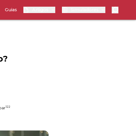
Guias
Artigos
Simuladores
o?
122
par