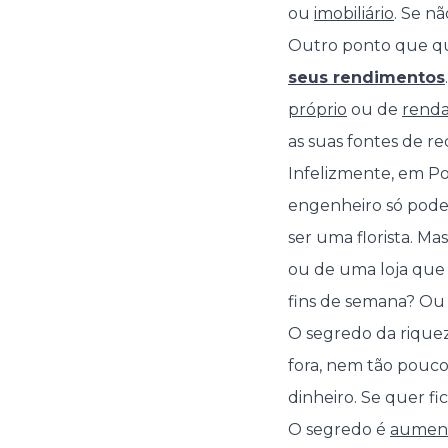
ou
imobiliário
. Se nã
Outro ponto que qu
seus rendimentos
próprio
ou de
renda
as suas fontes de rece
Infelizmente, em Po
engenheiro só pode
ser uma florista. M
ou de uma loja que 
fins de semana? Ou
O segredo da riquez
fora, nem tão pouc
dinheiro. Se quer fic
O segredo é
aument