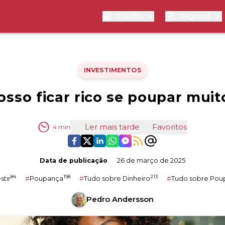
Crédito
Seguros
INVESTIMENTOS
osso ficar rico se poupar muit
Ler mais tarde
Favoritos
4
min
Data de publicação
26 de março de 2025
84
198
213
stir
#
Poupança
#
Tudo sobre Dinheiro
#
Tudo sobre Pou
Pedro Andersson