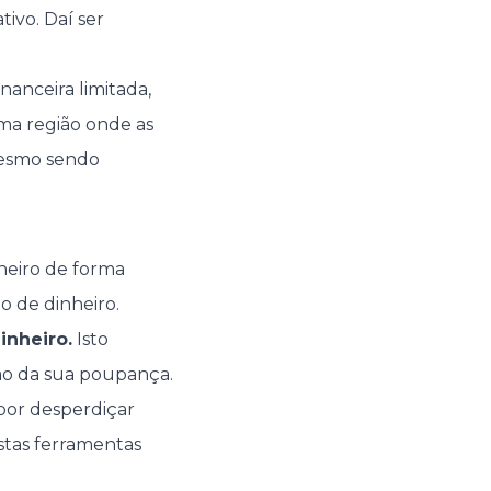
ivo. Daí ser
nanceira limitada,
ma região onde as
mesmo sendo
heiro de forma
o de dinheiro.
inheiro.
Isto
ção da sua poupança.
por desperdiçar
stas ferramentas