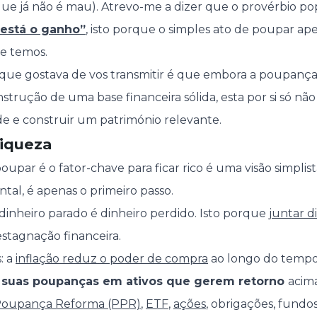
que já não é mau). Atrevo-me a dizer que o provérbio po
 está o ganho”
, isto porque o simples ato de poupar ap
e temos.
que gostava de vos transmitir é que embora a poupanç
rução de uma base financeira sólida, esta por si só não 
de e construir um património relevante.
iqueza
upar é o fator-chave para ficar rico é uma visão simplis
al, é apenas o primeiro passo.
inheiro parado é dinheiro perdido. Isto porque
juntar d
estagnação financeira.
: a
inflação reduz o poder de compra
ao longo do tempo.
s suas poupanças em ativos que gerem retorno
acima
Poupança Reforma (PPR)
,
ETF
,
ações
, obrigações, fundo