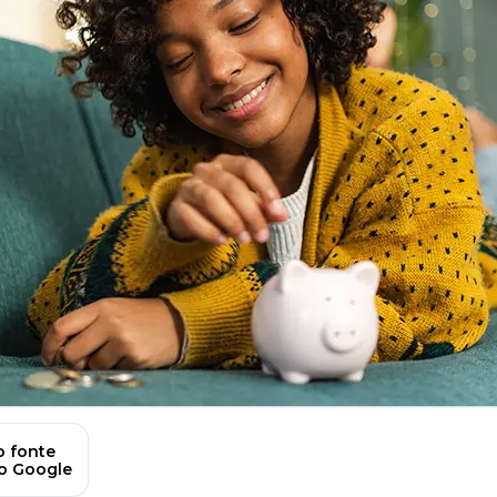
 fonte
no Google