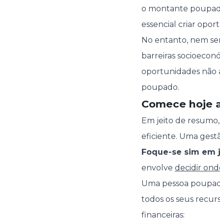
o montante poupado p
essencial criar opor
No entanto, nem sem
barreiras socioecon
oportunidades não a
poupado.
Comece hoje a
Em jeito de resumo,
eficiente. Uma gest
Foque-se sim em ju
envolve
decidir ond
Uma pessoa poupad
todos os seus recur
financeiras: