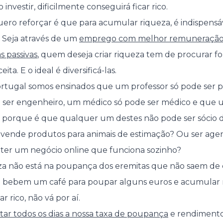
o investir, dificilmente conseguirá ficar rico.
ero reforçar é que para acumular riqueza, é indispens
. Seja através de um
emprego com melhor remuneraçã
s passivas
, quem deseja criar riqueza tem de procurar 
ita. E o ideal é diversificá-las.
rtugal somos ensinados que um professor só pode ser p
 ser engenheiro, um médico só pode ser médico e que um
as porque é que qualquer um destes não pode ser sócio 
vende produtos para animais de estimação? Ou ser agent
 ter um negócio online que funciona sozinho?
a não está na poupança dos eremitas que não saem de c
o bebem um café para poupar alguns euros e acumular
ar rico, não vá por aí.
ar todos os dias a nossa taxa de poupança
e rendimentos