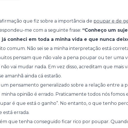
firmação que fiz sobre a importância de
poupar e de g
 respondeu-me com a seguinte frase:
“Conheço um sujei
já conheci em toda a minha vida e que nunca deix
uito comum. Não sei se a minha interpretação está corret
itos pensam que não vale a pena poupar ou ter uma vi
não vai mudar nada. Em vez disso, acreditam que mais val
e amanhã ainda cá estarão.
é um pensamento generalizado sobre a relação entre a 
a minha opinião é errado. Praticamente todos nós fomos
upar é que está o ganho”. No entanto, o que tenho per
e está errada.
m que tenha conseguido ficar rico por poupar. Quand