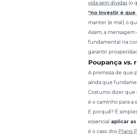
vida sem dívidas
(o 
“no investir é que
manter (e mal) o qu
Assim, a mensagem 
fundamental na const
garantir prosperida
Poupança
vs.
r
A premissa de que po
ainda que fundament
Costumo dizer que d
é o caminho para a 
E porquê? É simples
essencial
aplicar a
é o caso dos
Plano 