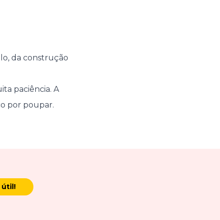
plo, da construção
ita paciência. A
co por poupar.
útil!