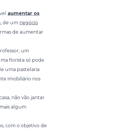
ável
aumentar os
o
, de um
negócio
formas de aumentar
rofessor, um
a florista só pode
de uma pastelaria
e imobiliário nos
asa, não vão jantar
 mais algum
, com o objetivo de