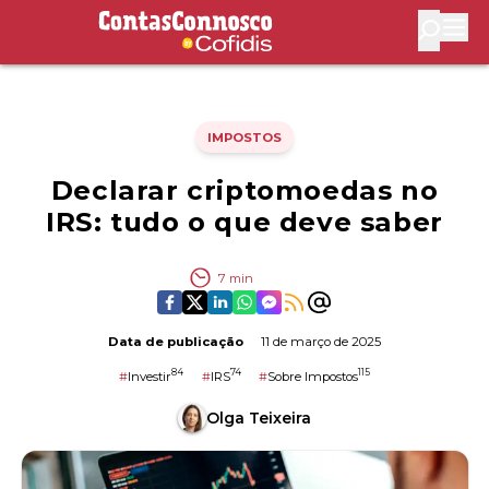
Contas Connosco by Cofidis
Abri
IMPOSTOS
Declarar criptomoedas no
IRS: tudo o que deve saber
7
min
Data de publicação
11 de março de 2025
84
74
115
#
Investir
#
IRS
#
Sobre Impostos
Olga Teixeira