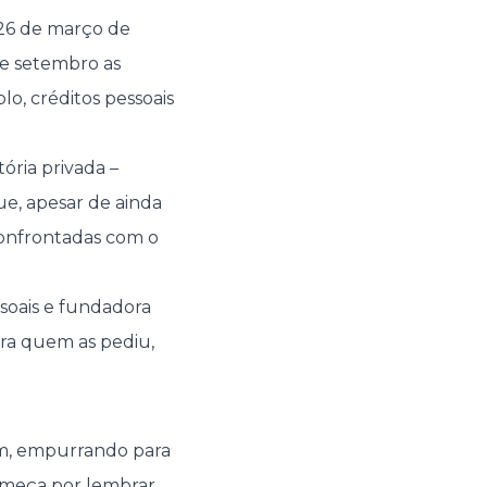
26 de março de
 e setembro as
lo, créditos pessoais
ória privada –
e, apesar de ainda
 confrontadas com o
soais e fundadora
ara quem as pediu,
em, empurrando para
começa por lembrar