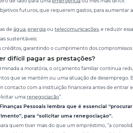
eiro de lado para uma
emergência
ou mês mais difícil;
objetivos futuros, que requerem gastos, para aumentar 
tas de
água
,
energia
ou
telecomunicações
, e reduzir es
s sustentáveis;
os créditos, garantindo o cumprimento dos compromissos 
ser difícil pagar as prestações?
rminada a moratória, o orçamento familiar continua redu
tos que se mantém ou uma situação de desemprego. B
m contacto com a instituição financeira antes de entrar
olicitar uma
renegociação
”.
 Finanças Pessoais lembra que é essencial “procurar
imento”, para “solicitar uma renegociação”.
ara quem tiver mais do que um empréstimo, “a consolid