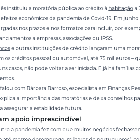
 instituiu a moratória pública ao crédito à
habitação
a 
 efeitos económicos da pandemia de Covid-19. Em junho
rgadas nos prazos e nos formatos para incluir, por exemp
anciamentos a empresas, associações ou IPSS.
ncos
e outras instituições de crédito lançaram uma morat
s créditos pessoal ou automóvel, até 75 mil euros – qu
ns casos, não pode voltar a ser iniciada. E já há famílias
entos.
alou com Bárbara Barroso, especialista em Finanças Pes
explica a importância das moratórias e deixa conselhos p
 assegurar a estabilidade futura.
am apoio imprescindível
outro a pandemia fez com que muitos negócios fechass
, e até mesmo
desemprego
, milhares de portugueses”, 