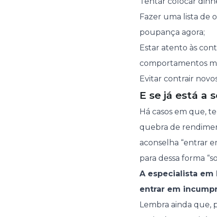
Tentar colocar dinh
Fazer uma lista de 
poupança agora;
Estar atento às con
comportamentos mai
Evitar contrair nov
E se já está a 
Há casos em que, te
quebra de rendimen
aconselha “entrar e
para dessa forma “s
A especialista em
entrar em incumpr
Lembra ainda que, p