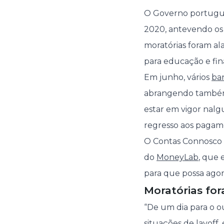
O Governo português
2020, antevendo os
moratórias foram ala
para educação e fin
Em junho, vários
ba
abrangendo também o
estar em vigor nalgu
regresso aos pagam
O Contas Connosco f
do
MoneyLab
, que 
para que possa agora
Moratórias for
“De um dia para o 
situações de layoff