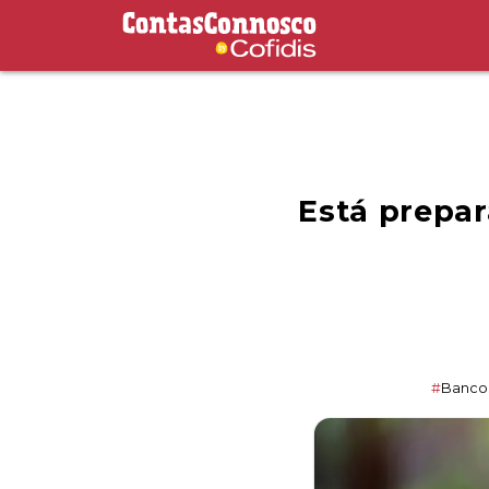
Contas Connosco by Cofidis
Está prepar
#
Banco