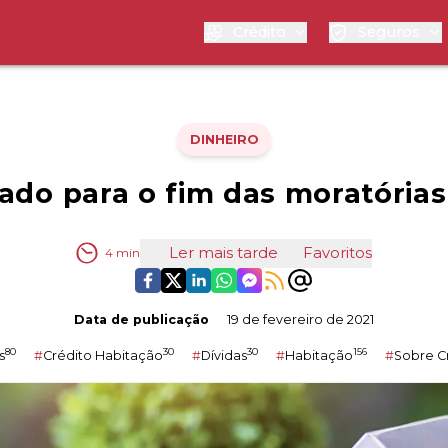
Crédito
Seguros
DINHEIRO
ado para o fim das moratórias
Ler mais tarde
Favoritos
4
min
Data de publicação
19 de fevereiro de 2021
80
30
30
156
s
#
Crédito Habitação
#
Dívidas
#
Habitação
#
Sobre C