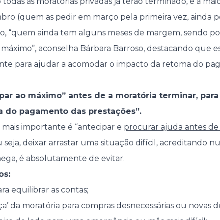
odas as moratórias privadas já terão terminado, e a maio
ro (quem as pedir em março pela primeira vez, ainda p
o, “quem ainda tem alguns meses de margem, sendo pos
 máximo”, aconselha Bárbara Barroso, destacando que 
ante para ajudar a acomodar o impacto da retoma do p
par ao máximo” antes de a moratória terminar, par
a do pagamento das prestações”.
 o mais importante é “antecipar e
procurar ajuda antes de
u seja, deixar arrastar uma situação difícil, acreditando 
ega, é absolutamente de evitar.
os:
ra equilibrar as contas;
a’ da moratória para compras desnecessárias ou novas d