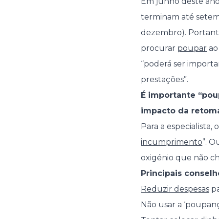
Em junho deste ano t
terminam até setemb
dezembro). Portant
procurar
poupar
ao
“poderá ser import
prestações”.
É importante “pou
impacto da retom
Para a especialista,
incumprimento
”. O
oxigénio que não ch
Principais conselh
Reduzir despesas
pa
Não usar a ‘poupanç