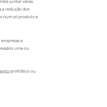
mite juntar várias
ta a redução dos
os num só produto e
a empresas e
ecessário uma ou
mento
profilático ou