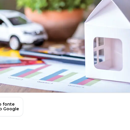
 fonte
no Google