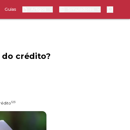
Guias
Artigos
Simuladores
 do crédito?
123
rédito