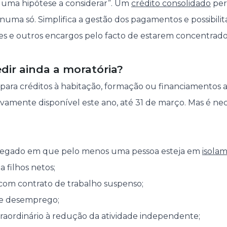
uma hipótese a considerar”. Um
crédito consolidado
per
numa só. Simplifica a gestão dos pagamentos e possibili
es e outros encargos pelo facto de estarem concentrad
ir ainda a moratória?
 para créditos à habitação, formação ou financiamentos 
novamente disponível este ano, até 31 de março. Mas é n
regado em que pelo menos uma pessoa esteja em
isola
a filhos netos;
 com contrato de trabalho suspenso;
de desemprego;
raordinário à redução da atividade independente;