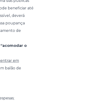
ria das públicas
ode beneficiar até
sível, deverá
essa poupança
agamento de
a “acomodar o
 entrar em
num balão de
espesas;