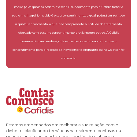
meios pelos quais os poderá exercer. O fundamento para a Cofidis tratar o
seu e-mail aqui fornecido é o seu consentimento, o qual poderá ser retirado
a qualquer momento, o que não compromete a licitude do tratamento
efetuado com base no consentimento previamente obtido. A Cofidis
conservará o seu endereço de e-mail enquanto não retirar o seu
consentimento para a receção da newsletter e enquanto tal newsletter for
elaborada.
Estamos empenhados em melhorar a sua relação com o
dinheiro, clarificando temáticas naturalmente confusas ou
pouco claras relacionadas com a gestão de dinheiro e