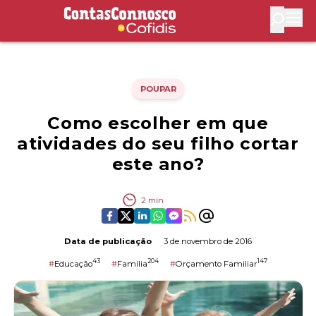
Contas Connosco by Cofidis
Abri
POUPAR
Como escolher em que
atividades do seu filho cortar
este ano?
2
min
Data de publicação
3 de novembro de 2016
43
204
147
#
Educação
#
Família
#
Orçamento Familiar