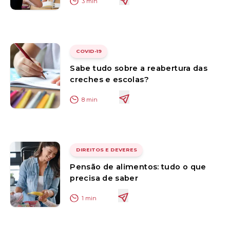
3
min
COVID-19
Sabe tudo sobre a reabertura das
creches e escolas?
8
min
DIREITOS E DEVERES
Pensão de alimentos: tudo o que
precisa de saber
1
min