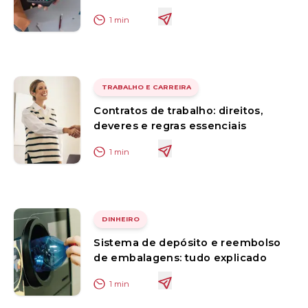
1
min
TRABALHO E CARREIRA
Contratos de trabalho: direitos,
deveres e regras essenciais
1
min
DINHEIRO
Sistema de depósito e reembolso
de embalagens: tudo explicado
1
min