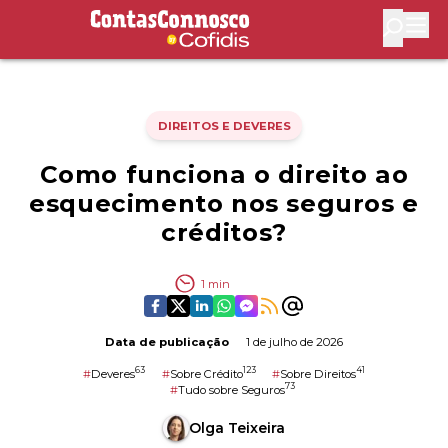
Contas Connosco by Cofidis
Abri
DIREITOS E DEVERES
Como funciona o direito ao
esquecimento nos seguros e
créditos?
1
min
Data de publicação
1 de julho de 2026
63
123
41
#
Deveres
#
Sobre Crédito
#
Sobre Direitos
73
#
Tudo sobre Seguros
Olga Teixeira