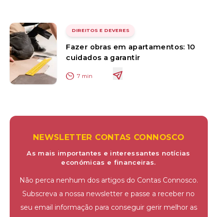
DIREITOS E DEVERES
Fazer obras em apartamentos: 10
cuidados a garantir
7
min
NEWSLETTER CONTAS CONNOSCO
As mais importantes e interessantes notícias
económicas e financeiras.
Não perca nenhum dos artigos do Contas Connosco.
Subscreva a nossa newsletter e passe a receber no
seu email informação para conseguir gerir melhor as