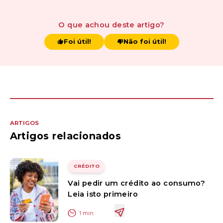
O que achou
deste artigo
?
Foi útil!
Não foi útil!
ARTIGOS
Artigos relacionados
CRÉDITO
Vai pedir um crédito ao consumo?
Leia isto primeiro
1
min