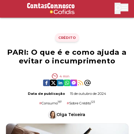
Contas Connosco by Cofidis
Abri
CRÉDITO
PARI: O que é e como ajuda a
evitar o incumprimento
4
min
Data de publicação
15 de outubro de 2024
197
123
#
Consumo
#
Sobre Crédito
Olga Teixeira