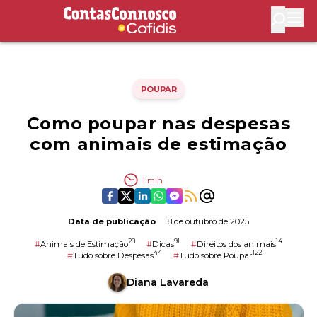
Contas Connosco by Cofidis
Abri
POUPAR
Como poupar nas despesas
com animais de estimação
1
min
Data de publicação
8 de outubro de 2025
28
91
14
#
Animais de Estimação
#
Dicas
#
Direitos dos animais
44
122
#
Tudo sobre Despesas
#
Tudo sobre Poupar
Diana Lavareda