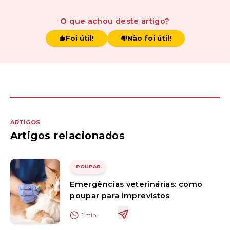
O que achou
deste artigo
?
Foi útil!
Não foi útil!
ARTIGOS
Artigos relacionados
POUPAR
Emergências veterinárias: como
poupar para imprevistos
1
min