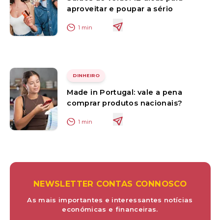
aproveitar e poupar a sério
1
min
DINHEIRO
Made in Portugal: vale a pena
comprar produtos nacionais?
1
min
NEWSLETTER CONTAS CONNOSCO
As mais importantes e interessantes notícias
económicas e financeiras.