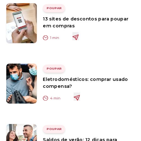
POUPAR
13 sites de descontos para poupar
em compras
1
min
POUPAR
Eletrodomésticos: comprar usado
compensa?
4
min
POUPAR
Saldos de verão: 12 dicas para