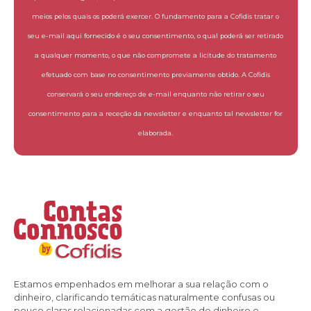
meios pelos quais os poderá exercer. O fundamento para a Cofidis tratar o
seu e-mail aqui fornecido é o seu consentimento, o qual poderá ser retirado
a qualquer momento, o que não compromete a licitude do tratamento
efetuado com base no consentimento previamente obtido. A Cofidis
conservará o seu endereço de e-mail enquanto não retirar o seu
consentimento para a receção da newsletter e enquanto tal newsletter for
elaborada.
Estamos empenhados em melhorar a sua relação com o
dinheiro, clarificando temáticas naturalmente confusas ou
pouco claras relacionadas com a gestão de dinheiro e