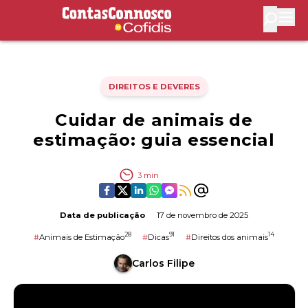
Contas Connosco by Cofidis
Abri
DIREITOS E DEVERES
Cuidar de animais de
estimação: guia essencial
3
min
Data de publicação
17 de novembro de 2025
28
91
14
#
Animais de Estimação
#
Dicas
#
Direitos dos animais
Carlos Filipe