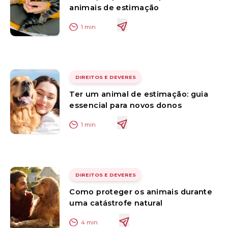
animais de estimação
1
min
DIREITOS E DEVERES
Ter um animal de estimação: guia
essencial para novos donos
1
min
DIREITOS E DEVERES
Como proteger os animais durante
uma catástrofe natural
4
min