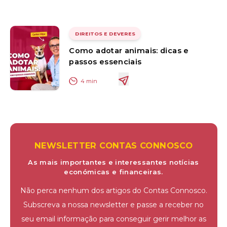
DIREITOS E DEVERES
Como adotar animais: dicas e
passos essenciais
4
min
NEWSLETTER CONTAS CONNOSCO
As mais importantes e interessantes notícias
económicas e financeiras.
Não perca nenhum dos artigos do Contas Connosco.
Subscreva a nossa newsletter e passe a receber no
seu email informação para conseguir gerir melhor as