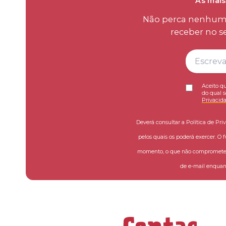
As mais
Não perca nenhum d
receber no s
Aceito qu
do qual s
Privacid
Deverá consultar a Política de Pri
pelos quais os poderá exercer. O 
momento, o que não compromete a
de e-mail enquant