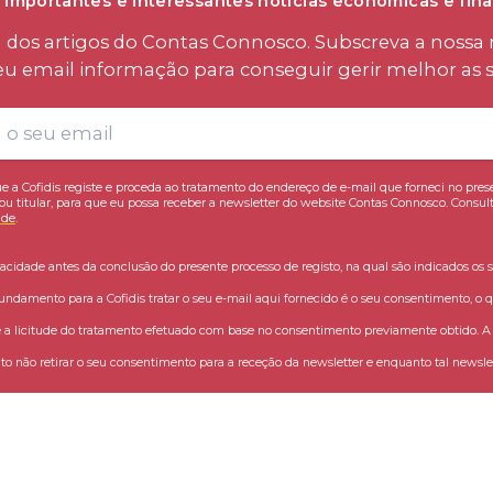
 importantes e interessantes notícias económicas e fina
os artigos do Contas Connosco. Subscreva a nossa n
eu email informação para conseguir gerir melhor as s
e a Cofidis registe e proceda ao tratamento do endereço de e-mail que forneci no pres
ou titular, para que eu possa receber a newsletter do website Contas Connosco. Consult
ade
.
vacidade antes da conclusão do presente processo de registo, na qual são indicados os s
fundamento para a Cofidis tratar o seu e-mail aqui fornecido é o seu consentimento, o q
 licitude do tratamento efetuado com base no consentimento previamente obtido. A C
o não retirar o seu consentimento para a receção da newsletter e enquanto tal newslet