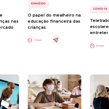
DINHEIRO
COVID-19
de
O papel do mealheiro na
Teletrab
anças nas
educação financeira das
escolare
ercado
crianças
entreter
1
min
5
min