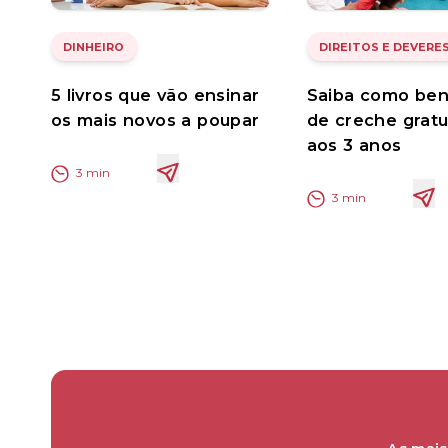
DINHEIRO
DIREITOS E DEVERE
5 livros que vão ensinar
Saiba como ben
os mais novos a poupar
de creche gratu
aos 3 anos
3
min
3
min