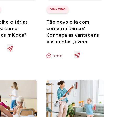
DINHEIRO
alho e férias
Tão novo e já com
s: como
conta no banco?
 os miúdos?
Conheça as vantagens
das contas-jovem
4
min