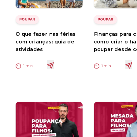
POUPAR
POUPAR
O que fazer nas férias
Finanças para c
com crianças: guia de
como criar o há
atividades
poupar desde c
1
min
1
min