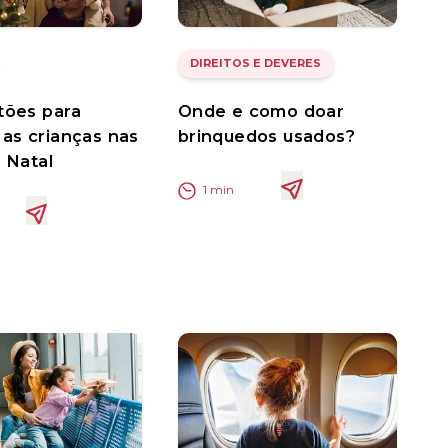
DIREITOS E DEVERES
tões para
Onde e como doar
 as crianças nas
brinquedos usados?
e Natal
1
min