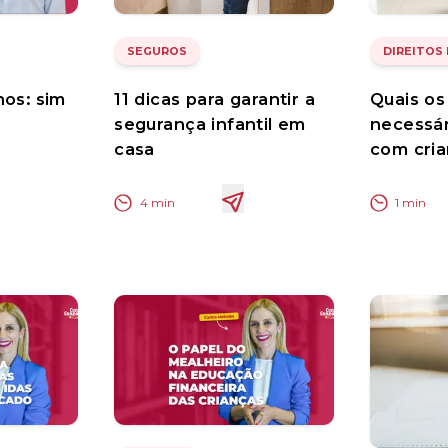
SEGUROS
DIREITOS
hos: sim
11 dicas para garantir a
Quais o
segurança infantil em
necessár
casa
com cri
4
min
1
min