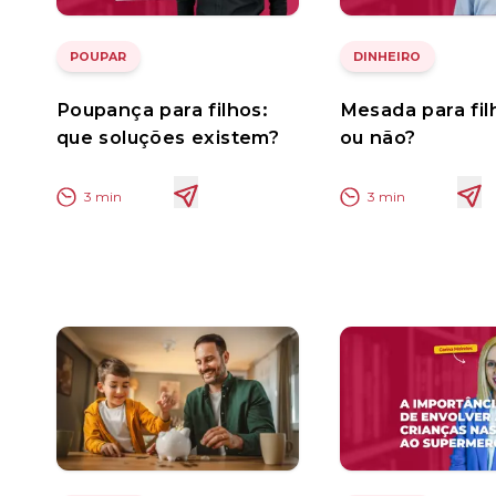
POUPAR
DINHEIRO
Poupança para filhos:
Mesada para fil
que soluções existem?
ou não?
3
min
3
min