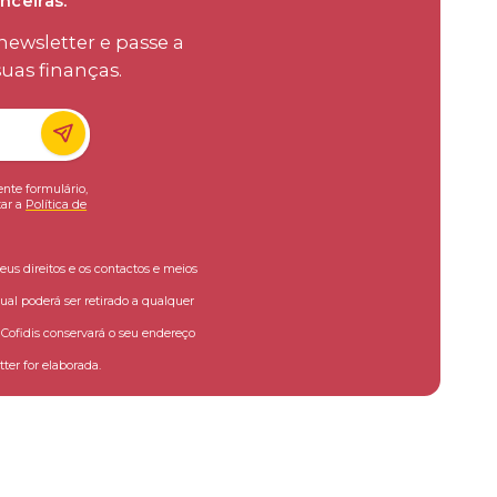
nceiras.
ewsletter e passe a
uas finanças.
ente formulário,
ar a
Política de
eus direitos e os contactos e meios
ual poderá ser retirado a qualquer
ofidis conservará o seu endereço
ter for elaborada.