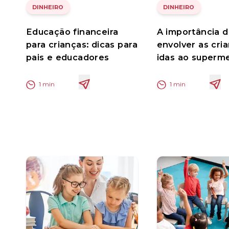
DINHEIRO
DINHEIRO
Educação financeira
A importância 
para crianças: dicas para
envolver as cri
pais e educadores
idas ao superm
1
min
1
min