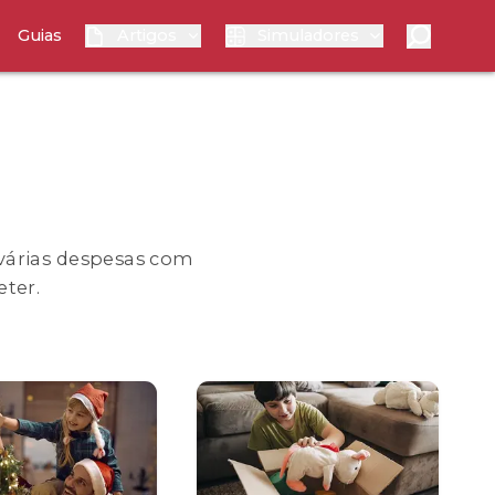
Guias
Artigos
Simuladores
várias despesas com
eter.