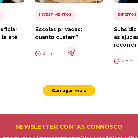
S
INVESTIMENTOS
DIREITOS
eficiar
Escolas privadas:
Subsídio
ita até
quanto custam?
as ajuda
recorrer
3
min
3
min
Carregar mais
NEWSLETTER CONTAS CONNOSCO