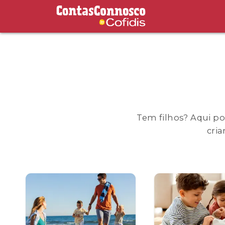
Contas Connosco by Cofidis
Tem filhos? Aqui p
cria