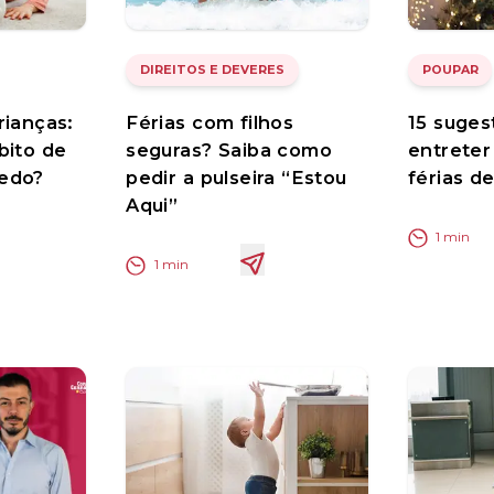
DIREITOS E DEVERES
POUPAR
rianças:
Férias com filhos
15 suges
bito de
seguras? Saiba como
entreter
edo?
pedir a pulseira “Estou
férias d
Aqui”
1
min
1
min