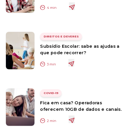
4
min
DIREITOS E DEVERES
Subsídio Escolar: sabe as ajudas a
que pode recorrer?
3
min
COVID-19
Fica em casa? Operadoras
oferecem 10GB de dados e canais.
2
min