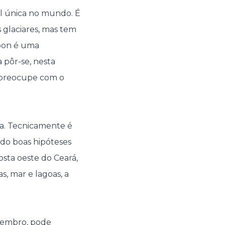
l única no mundo. É
 glaciares, mas tem
goon é uma
 pôr-se, nesta
e preocupe com o
.
ra. Tecnicamente é
do boas hipóteses
osta oeste do Ceará,
, mar e lagoas, a
etembro, pode