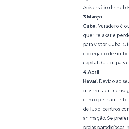
Aniversário de Bob 
3.Março
Cuba.
Varadero é o
quer relaxar e perde
para visitar Cuba.
carregado de simbol
capital de um país
4.Abril
Havaí.
Devido ao seu
mas em abril conse
com o pensamento de
de luxo, centros com
animação. Se prefer
praias paradisíacas i