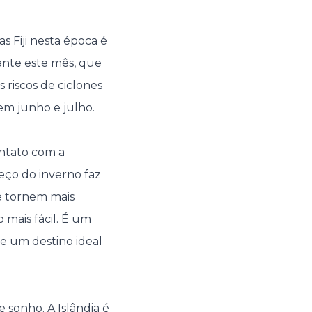
s Fiji nesta época é
ante este mês, que
 riscos de ciclones
 em junho e julho.
ntato com a
eço do inverno faz
se tornem mais
 mais fácil. É um
 e um destino ideal
 sonho. A Islândia é