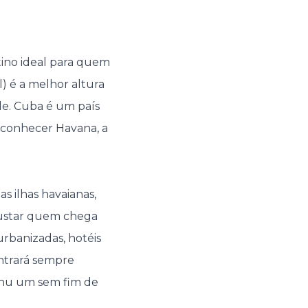
tino ideal para quem
) é a melhor altura
e. Cuba é um país
 conhecer Havana, a
s ilhas havaianas,
sustar quem chega
rbanizadas, hotéis
ontrará sempre
Oahu um sem fim de