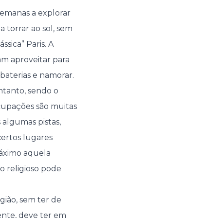
semanas a explorar
 torrar ao sol, sem
ssica” Paris. A
am aproveitar para
 baterias e namorar.
ntanto, sendo o
cupações são muitas
 algumas pistas,
ertos lugares
máximo aquela
do
religioso pode
ião, sem ter de
mente, deve ter em