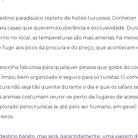
stino paradisíaco repleto de hotéis luxuosos. Conhecer a
para casais que querem exuberância e exclusividade. Dur
rno no local, as temperaturas são mais amenas, há menos
 fugir aos picos da procura e do preço, que acontecem
escolha fabulosa para qualquer pessoa que goste do co
 limpo, bem organizado e seguro para os turistas. O com
ra não seja tão quente durante o dia e que os safaris 
os animais costumam reunir-se perto de lugares de acesso
plorado pelos turistas (e até pelo ser humano, em geral)
eiros.
estino barato, mas será, garantidamente, uma viagem de