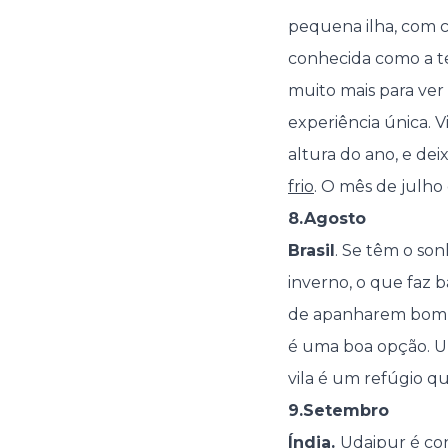
pequena ilha, com 
conhecida como a ter
muito mais para ver
experiência única. 
altura do ano, e de
frio
. O mês de julho
8.Agosto
Brasil
. Se têm o so
inverno, o que faz b
de apanharem bom te
é uma boa opção. Um
vila é um refúgio q
9.Setembro
Índia.
Udaipur é co