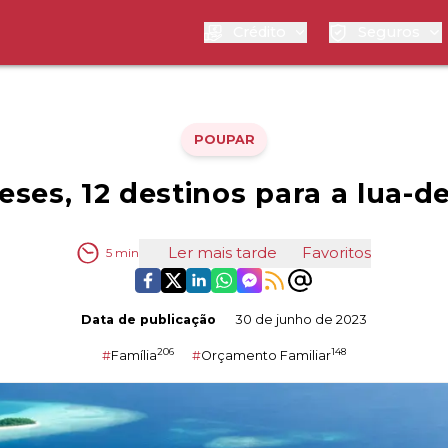
Crédito
Seguros
POUPAR
eses, 12 destinos para a lua-d
Ler mais tarde
Favoritos
5
min
Data de publicação
30 de junho de 2023
206
148
#
Família
#
Orçamento Familiar