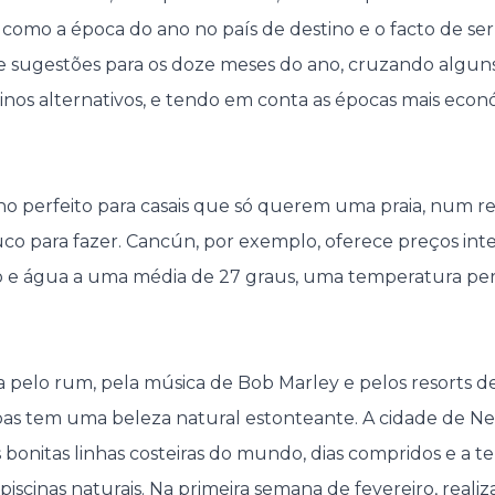
, como a época do ano no país de destino e o facto de ser
e sugestões para os doze meses do ano, cruzando alguns
nos alternativos, e tendo em conta as épocas mais econ
no perfeito para casais que só querem uma praia, num r
o para fazer. Cancún, por exemplo, oferece preços int
o e água a uma média de 27 graus, uma temperatura per
 pelo rum, pela música de Bob Marley e pelos resorts de 
íbas tem uma beleza natural estonteante. A cidade de Ne
 bonitas linhas costeiras do mundo, dias compridos e a 
piscinas naturais. Na primeira semana de fevereiro, realiza