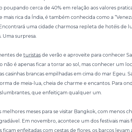
o poupando cerca de 40% em relação aos valores pratica
e mais rica da Índia, é também conhecida como a “Veneza
 Encontrará uma cidade charmosa repleta de hotéis de l
s. Uma surpresa.
chentes de
turistas
de verão e aproveite para conhecer Sa
o não é apenas ficar a torrar ao sol, mas conhecer um loc
cas casinhas brancas empilhadas em cima do mar Egeu. Sa
forma de meia-lua, cheia de charme e encantos. Para on
eslumbrantes, que enfeitiçam qualquer um.
 melhores meses para se visitar Bangkok, com menos c
radável. Em novembro, acontece um dos festivais mais 
s ficam enfeitadas com cestas de flores, os barcos levam a