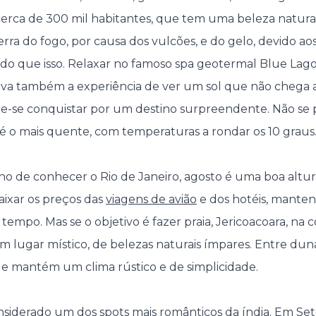
cerca de 300 mil habitantes, que tem uma beleza natura
ra do fogo, por causa dos vulcões, e do gelo, devido aos
 do que isso. Relaxar no famoso spa geotermal Blue La
Viva também a experiência de ver um sol que não chega a
ixe-se conquistar por um destino surpreendente. Não s
 é o mais quente, com temperaturas a rondar os 10 graus
nho de conhecer o Rio de Janeiro, agosto é uma boa altu
aixar os preços das
viagens de avião
e dos hotéis, manten
mpo. Mas se o objetivo é fazer praia, Jericoacoara, na c
 lugar místico, de belezas naturais ímpares. Entre dunas
ue mantém um clima rústico e de simplicidade.
nsiderado um dos spots mais românticos da índia. Em S