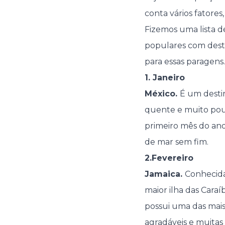
conta vários fatores
Fizemos uma lista d
populares com desti
para essas paragens.
1. Janeiro
México.
É um desti
quente e muito pouc
primeiro mês do an
de mar sem fim.
2.Fevereiro
Jamaica.
Conhecida
maior ilha das Cara
possui uma das mais
agradáveis e muitas 