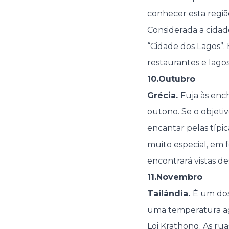
conhecer esta regiã
Considerada a cidad
“Cidade dos Lagos”.
restaurantes e lago
10.Outubro
Grécia.
Fuja às en
outono. Se o objetiv
encantar pelas típi
muito especial, em 
encontrará vistas d
11.Novembro
Tailândia.
É um dos
uma temperatura ag
Loi Krathong. As rua