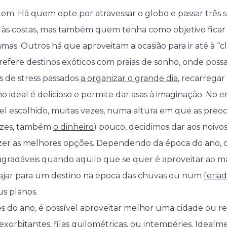
tem. Há quem opte por atravessar o globo e passar três 
 às costas, mas também quem tenha como objetivo ficar a
as. Outros há que aproveitam a ocasião para ir até à “clá
prefere destinos exóticos com praias de sonho, onde poss
 de stress passados
a organizar o grande dia
, recarregar
 ideal é delicioso e permite dar asas à imaginação. No e
el escolhido, muitas vezes, numa altura em que as preo
vezes, também
o dinheiro
) pouco, decidimos dar aos noivos
zer as melhores opções. Dependendo da época do ano, c
agradáveis quando aquilo que se quer é aproveitar ao 
iajar para um destino na época das chuvas ou num
feria
s planos.
do ano, é possível aproveitar melhor uma cidade ou reg
 exorbitantes, filas quilométricas, ou intempéries. Ideal