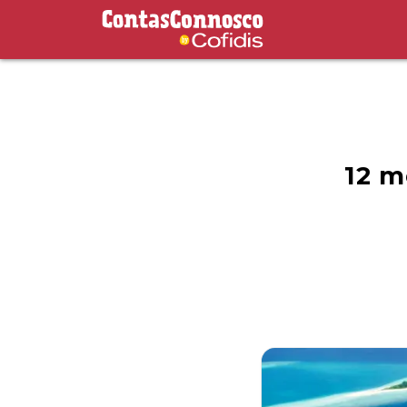
Contas Connosco by Cofidis
12 m