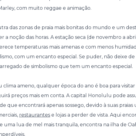
Marley, com muito reggae e animação.
utra das zonas de praia mais bonitas do mundo e um des
r a noção das horas. A estação seca (de novembro a abril
 Oferece temperaturas mais amenas e com menos humidad
ismo, com um encanto especial. Se puder, não deixe de
 carregado de simbolismo que tem um encanto especial.
 clima ameno, qualquer época do ano é boa para visitar a
guirá preços mais em conta. A capital Honolulu pode as
 que encontrará apenas sossego, devido à suas praias u
erciais,
restaurantes
e lojas a perder de vista. Aqui enc
e uma lua de mel mais tranquila, encontra na ilha de 
mperdíveis.