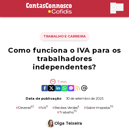
Contas Connosco by Cofidis
Abri
TRABALHO E CARREIRA
Como funciona o IVA para os
trabalhadores
independentes?
7
min
Data de publicação
30 de setembro de 2025
63
9
6
115
#
Deveres
#
IVA
#
Recibos Verdes
#
Sobre Impostos
75
#
Trabalho
Olga Teixeira