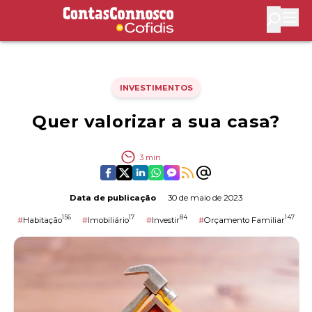
Contas Connosco by Cofidis
Abri
INVESTIMENTOS
Quer valorizar a sua casa?
3
min
Data de publicação
30 de maio de 2023
156
17
84
147
#
Habitação
#
Imobiliário
#
Investir
#
Orçamento Familiar