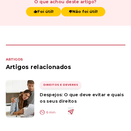
O que achou
deste artigo
?
Foi útil!
Não foi útil!
ARTIGOS
Artigos relacionados
DIREITOS E DEVERES
Despejos: O que deve evitar e quais
os seus direitos
6
min