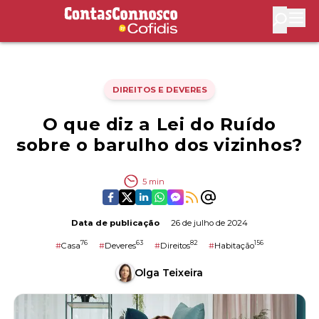
Contas Connosco by Cofidis
Abri
DIREITOS E DEVERES
O que diz a Lei do Ruído
sobre o barulho dos vizinhos?
5
min
Data de publicação
26 de julho de 2024
76
63
82
156
#
Casa
#
Deveres
#
Direitos
#
Habitação
Olga Teixeira