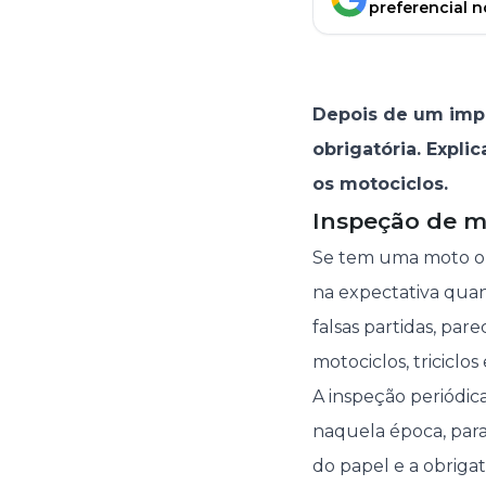
preferencial 
Depois de um impa
obrigatória. Expl
os motociclos.
Inspeção de mo
Se tem uma moto ou
na expectativa quan
falsas partidas, par
motociclos, triciclo
A inspeção periódica
naquela época, para
do papel e a obriga