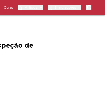
Guias
Artigos
Simuladores
nspeção de