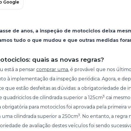
no Google
sse de anos, a inspeção de motociclos deixa mes
icamos tudo o que mudou e que outras medidas for
tociclos: quais as novas regras?
 está a pensar
comprar uma
, é provável que nos últim
to à implementação da inspeção periódica. Agora, e dep
ece que estão desfeitas as dúvidas: a obrigatoriedade de 
3
s e quadriciclos de cilindrada superior a 125cm
cai mesmo 
 obrigatória para motociclos foi aprovada pela primeira 
3
 uma cilindrada superior a 250cm
. No entanto, a regra
toriedade de avaliação destes veículos foi sendo sucessi