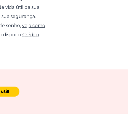
e vida útil da sua
 sua segurança.
 de sonho,
veja como
eu dispor o
Crédito
útil!