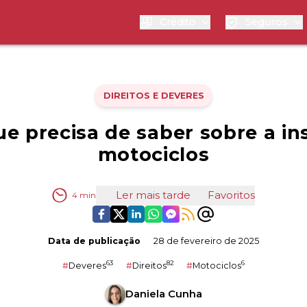
Crédito
Seguros
DIREITOS E DEVERES
e precisa de saber sobre a i
motociclos
Ler mais tarde
Favoritos
4
min
Data de publicação
28 de fevereiro de 2025
63
82
6
#
Deveres
#
Direitos
#
Motociclos
Daniela Cunha