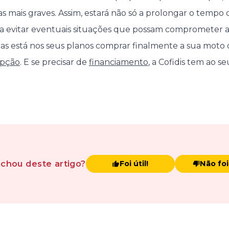
s mais graves. Assim, estará não só a prolongar o tempo d
 evitar eventuais situações que possam comprometer a
as está nos seus planos comprar finalmente a sua moto
opção
. E se precisar de
financiamento
, a Cofidis tem ao s
achou
deste artigo
?
Foi útil!
Não foi 