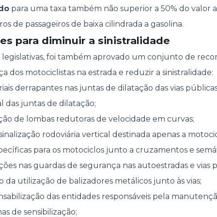
ido
para uma taxa também não superior a 50% do valor 
ros de passageiros de baixa cilindrada a gasolina.
 para diminuir a sinistralidade
s legislativas, foi também aprovado um conjunto de re
 dos motociclistas na estrada e reduzir a sinistralidade:
ais derrapantes nas juntas de dilatação das vias públicas
 das juntas de dilatação;
ção de lombas redutoras de velocidade em curvas;
alização rodoviária vertical destinada apenas a motocicl
pecíficas para os motociclos junto a cruzamentos e semá
ões nas guardas de segurança nas autoestradas e vias pr
o da utilização de balizadores metálicos junto às vias;
onsabilização das entidades responsáveis pela manutençã
s de sensibilização;