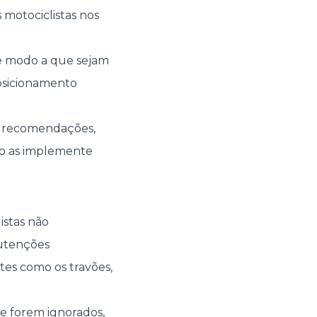
 motociclistas nos
e modo a que sejam
osicionamento
as recomendações,
rno as implemente
istas não
nutenções
es como os travões,
 forem ignorados,