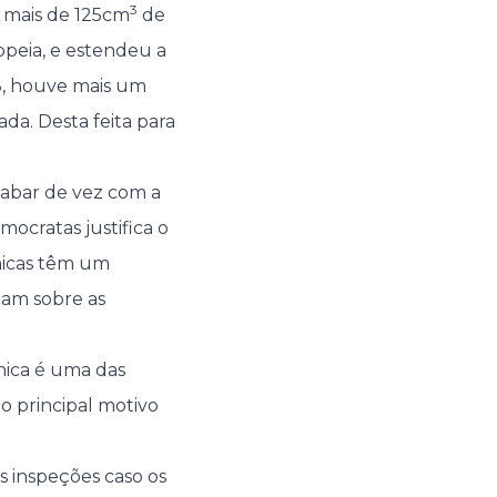
3
 mais de 125cm
de
opeia, e estendeu a
3, houve mais um
ada. Desta feita para
cabar de vez com a
ocratas justifica o
nicas têm um
uam sobre as
ânica é uma das
o principal motivo
s inspeções caso os