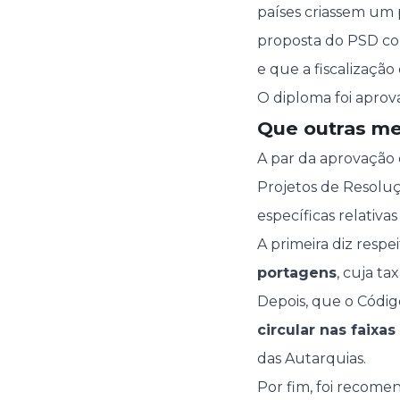
países criassem um 
proposta do PSD con
e que a fiscalização
O diploma foi apro
Que outras me
A par da aprovação 
Projetos de Resol
específicas relativas
A primeira diz respe
portagens
, cuja ta
Depois, que o Códig
circular nas faixa
das Autarquias.
Por fim, foi recom