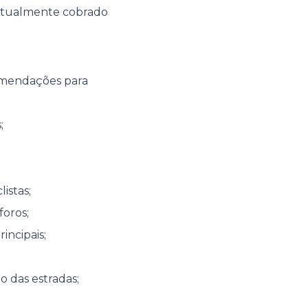
atualmente cobrado
comendações para
;
istas;
foros;
incipais;
o das estradas;