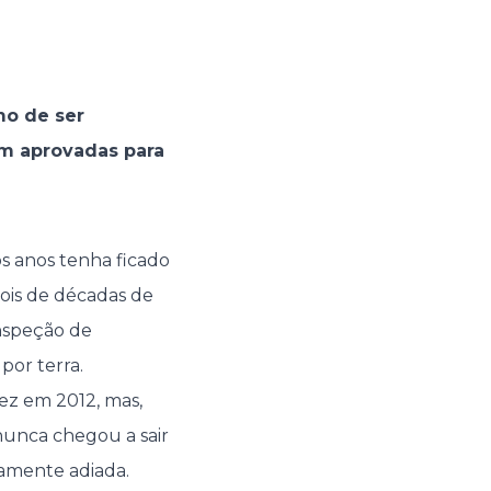
mo de ser
am aprovadas para
os anos tenha ficado
ois de décadas de
inspeção de
por terra.
vez em 2012, mas,
 nunca chegou a sair
vamente adiada.