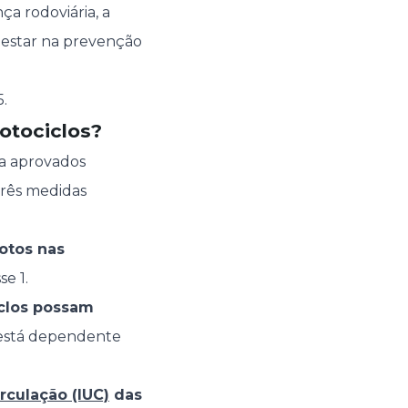
a rodoviária, a
 estar na prevenção
.
otociclos?
da aprovados
rês medidas
motos nas
se 1.
iclos possam
o está dependente
rculação (IUC)
das