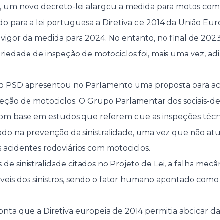
3, um novo decreto-lei alargou a medida para motos com
do para a lei portuguesa a Diretiva de 2014 da União Eur
vigor da medida para 2024. No entanto, no final de 202
riedade de inspeção de motociclos foi, mais uma vez, adi
.
4, o PSD apresentou no Parlamento uma proposta para a
peção de motociclos. O Grupo Parlamentar dos sociais-dem
 com base em estudos que referem que as inspeções téc
ado na prevenção da sinistralidade, uma vez que não at
s acidentes rodoviários com motociclos.
de sinistralidade citados no Projeto de Lei, a falha mec
eis dos sinistros, sendo o fator humano apontado como 
onta que a Diretiva europeia de 2014 permitia abdicar da