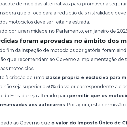
pacote de medidas alternativas para promover a seguranç
sidera que o foco para a redução da sinistralidade deve
 dos motociclos deve ser feita na estrada.
vado por unanimidade no Parlamento, em janeiro de 2025
didas foram aprovadas no âmbito dos m
do fim da inspeção de motociclos obrigatória, foram ain
ução que recomendam ao Governo a implementação de t
 aos motociclos.
ito à criação de uma
classe própria e exclusiva para 
xa não seja superior a 50% do valor correspondente à clas
o da Estrada seja alterado para
permitir que os motoc
s reservadas aos autocarros
. Por agora, esta permissã
endado ao Governo que
o valor do
Imposto Único de Ci