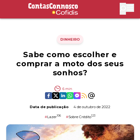
Contas Connosco by Cofidis
Abri
DINHEIRO
Sabe como escolher e
comprar a moto dos seus
sonhos?
6
min
Data de publicação
4 de outubro de 2022
106
123
#
Lazer
#
Sobre Crédito