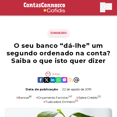
Contas Connosco by Cofidis
Abri
DINHEIRO
O seu banco “dá-lhe” um
segundo ordenado na conta?
Saiba o que isto quer dizer
3
min
Data de publicação
22 de agosto de 2019
80
147
123
#
Bancos
#
Orçamento Familiar
#
Sobre Crédito
213
#
Tudo sobre Dinheiro