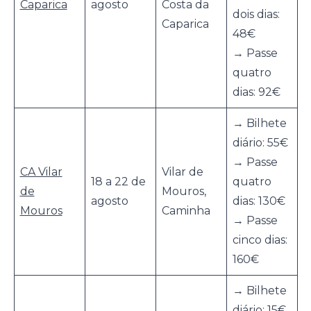
Caparica
agosto
Costa da
dois dias:
Caparica
48€
→ Passe
quatro
dias: 92€
→ Bilhete
diário: 55€
→ Passe
CA Vilar
Vilar de
18 a 22 de
quatro
de
Mouros,
agosto
dias: 130€
Mouros
Caminha
→ Passe
cinco dias:
160€
→ Bilhete
diário: 15€