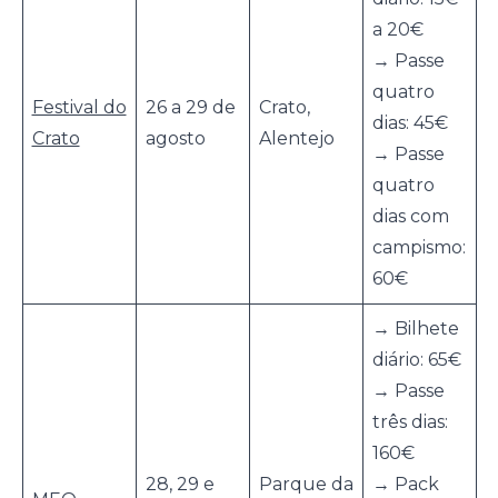
a 20€
→ Passe
quatro
Festival do
26 a 29 de
Crato,
dias: 45€
Crato
agosto
Alentejo
→ Passe
quatro
dias com
campismo:
60€
→ Bilhete
diário: 65€
→ Passe
três dias:
160€
28, 29 e
Parque da
→ Pack