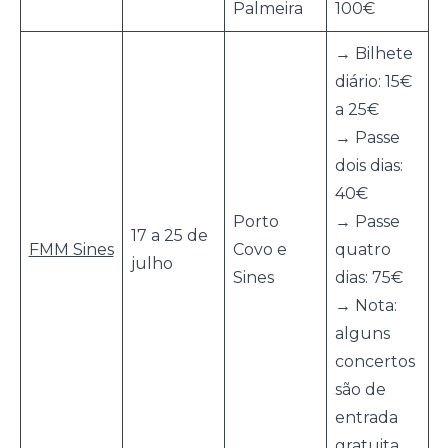
Palmeira
100€
→ Bilhete
diário: 15€
a 25€
→ Passe
dois dias:
40€
Porto
→ Passe
17 a 25 de
FMM Sines
Covo e
quatro
julho
Sines
dias: 75€
→ Nota:
alguns
concertos
são de
entrada
gratuita