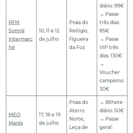
diário: 99€
→ Passe
RFM
Praia do
três dias:
Somnii
10, 11 e 12
Relógio,
85€
Intermarc
de julho
Figueira
→ Passe
hé
da Foz
VIP três
dias: 130€
→
Voucher
campismo:
30€
Praia do
→ Bilhete
Aterro
diário: 50€
MEO
17, 18 e 19
Norte,
→ Passe
Marés
de julho
Leça de
geral: