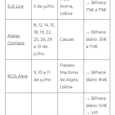
→ Bilhete:
Evil Live
5 de julho
Arena,
75€ a 79€
Lisboa
8, 12, 14, 15,
18, 19, 22,
→ Bilhete
Ageas
25, 26, 29
Cascais
diário: 35€
Cooljazz
e 31 de
a 70€
julho
Passeio
9, 10 e 11
Marítimo
→ Bilhete
NOS Alive
de julho
de Algés,
diário: 84€
Lisboa
→ Bilhete
diário: 50€
→ VIP