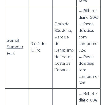
157€
→ Bilhete
diário: 50€
Praia de
→ Passe
São João,
dois dias
Parque
com
Sumol
3 e 4 de
de
campismo:
Summer
julho
Campismo
72€
Fest
do Inatel,
→ Passe
Costa da
dois dias
Caparica
sem
campismo:
62€
→ Bilhete
diário: 60€