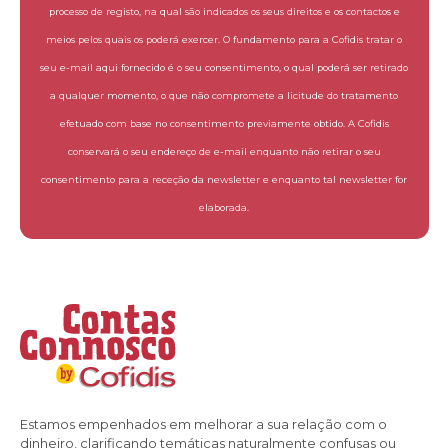
processo de registo, na qual são indicados os seus direitos e os contactos e
meios pelos quais os poderá exercer. O fundamento para a Cofidis tratar o
seu e-mail aqui fornecido é o seu consentimento, o qual poderá ser retirado
a qualquer momento, o que não compromete a licitude do tratamento
efetuado com base no consentimento previamente obtido. A Cofidis
conservará o seu endereço de e-mail enquanto não retirar o seu
consentimento para a receção da newsletter e enquanto tal newsletter for
elaborada.
Estamos empenhados em melhorar a sua relação com o
dinheiro, clarificando temáticas naturalmente confusas ou