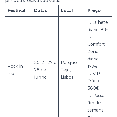
principais festivais de verão:
Festival
Datas
Local
Preço
→ Bilhete
diário: 89€
→
Comfort
Zone
diário:
20, 21, 27 e
Parque
Rock in
179€
28 de
Tejo,
Rio
→ VIP
junho
Lisboa
Diário:
380€
→ Passe
fim de
semana: