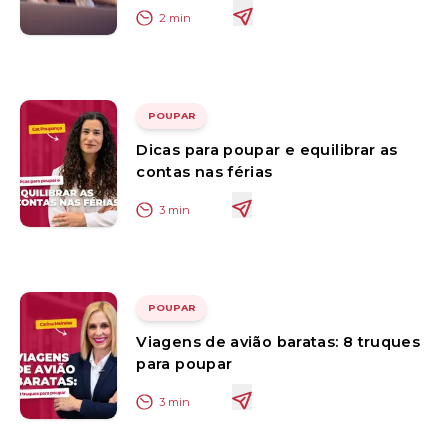
2
min
POUPAR
Dicas para poupar e equilibrar as
contas nas férias
3
min
POUPAR
Viagens de avião baratas: 8 truques
para poupar
3
min