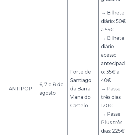
→ Bilhete
diário: 50€
a 55€
→ Bilhete
diário
acesso
antecipad
Forte de
o: 35€ a
Santiago
40€
6, 7 e 8 de
ANTIPOP
da Barra,
→ Passe
agosto
Viana do
três dias:
Castelo
120€
→ Passe
Plus três
dias: 225€