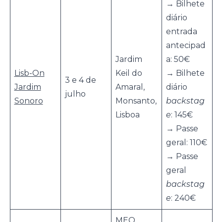
→ Bilhete
diário
entrada
antecipad
Jardim
a: 50€
Lisb-On
Keil do
→ Bilhete
3 e 4 de
Jardim
Amaral,
diário
julho
Sonoro
Monsanto,
backstag
Lisboa
e
: 145€
→ Passe
geral: 110€
→ Passe
geral
backstag
e
: 240€
MEO