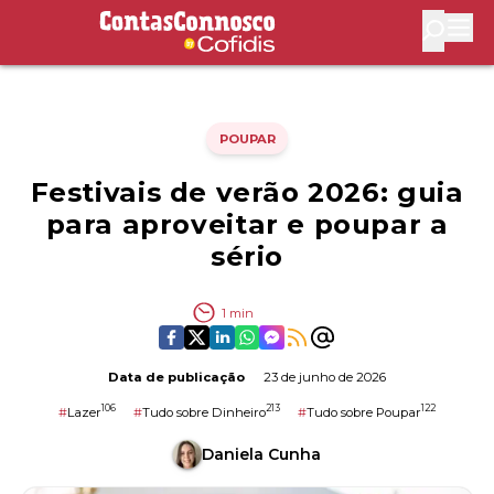
Contas Connosco by Cofidis
Abri
POUPAR
Festivais de verão 2026: guia
para aproveitar e poupar a
sério
1
min
Data de publicação
23 de junho de 2026
106
213
122
#
Lazer
#
Tudo sobre Dinheiro
#
Tudo sobre Poupar
Daniela Cunha