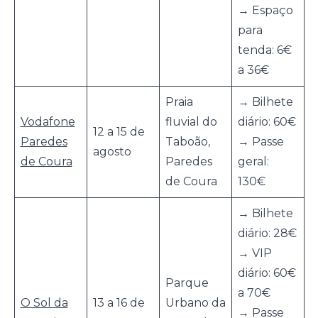
→ Espaço
para
tenda: 6€
a 36€
Praia
→ Bilhete
Vodafone
fluvial do
diário: 60€
12 a 15 de
Paredes
Taboão,
→ Passe
agosto
de Coura
Paredes
geral:
de Coura
130€
→ Bilhete
diário: 28€
→ VIP
diário: 60€
Parque
a 70€
O Sol da
13 a 16 de
Urbano da
→ Passe