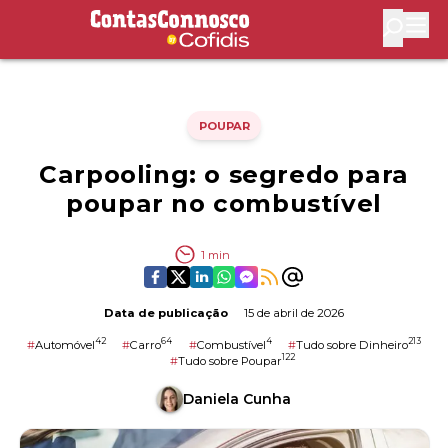
Contas Connosco by Cofidis
Abri
POUPAR
Carpooling: o segredo para
poupar no combustível
1
min
Data de publicação
15 de abril de 2026
42
64
4
213
#
Automóvel
#
Carro
#
Combustível
#
Tudo sobre Dinheiro
122
#
Tudo sobre Poupar
Daniela Cunha