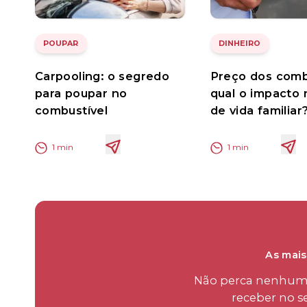
POUPAR
DINHEIRO
Carpooling: o segredo
Preço dos combu
para poupar no
qual o impacto 
combustível
de vida familiar
1
min
1
min
As mais
Não perca nenhum d
receber no s