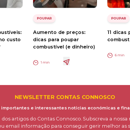
POUPAR
POUPAR
stíveis:
Aumento de preços:
11 dicas
no custo
dicas para poupar
combustí
?
combustível (e dinheiro)
6
min
1
min
NEWSLETTER CONTAS CONNOSCO
 importantes e interessantes notícias económicas e fina
os artigos do Contas Connosco. Subscreva a nossa n
eu email informação para conseguir gerir melhor as s