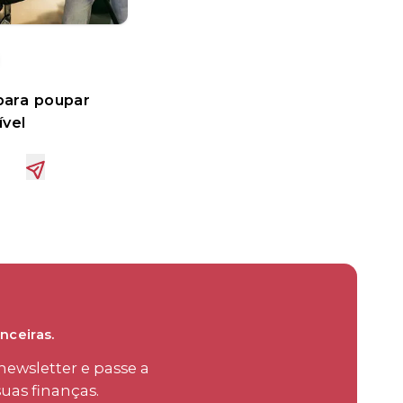
 para poupar
vel
nceiras.
ewsletter e passe a
uas finanças.