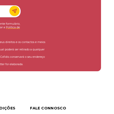
ente formulário,
ar a
Política de
eus direitos e os contactos e meios
ual poderá ser retirado a qualquer
ofidis conservará o seu endereço
ter for elaborada.
DIÇÕES
FALE CONNOSCO