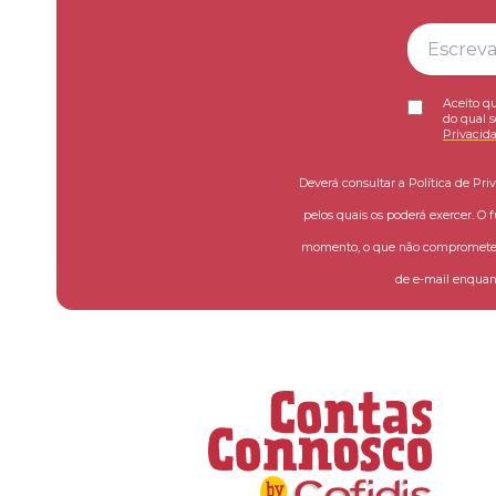
Aceito qu
do qual s
Privacid
Deverá consultar a Política de Pri
pelos quais os poderá exercer. O 
momento, o que não compromete a
de e-mail enquant