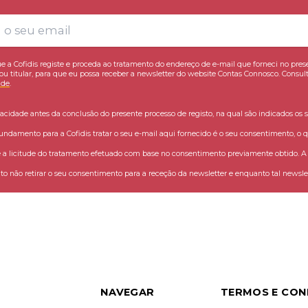
e a Cofidis registe e proceda ao tratamento do endereço de e-mail que forneci no pres
ou titular, para que eu possa receber a newsletter do website Contas Connosco. Consult
ade
.
vacidade antes da conclusão do presente processo de registo, na qual são indicados os s
fundamento para a Cofidis tratar o seu e-mail aqui fornecido é o seu consentimento, o q
 licitude do tratamento efetuado com base no consentimento previamente obtido. A C
o não retirar o seu consentimento para a receção da newsletter e enquanto tal newslet
NAVEGAR
TERMOS E CON