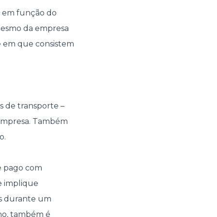
, em função do
u mesmo da empresa
he em que consistem
s de transporte –
la empresa. Também
o.
 é pago com
e implique
ís durante um
lho, também é