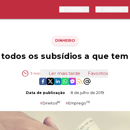
Crédito
Seguros
DINHEIRO
todos os subsídios a que tem 
Ler mais tarde
Favoritos
3
min
Data de publicação
8 de julho de 2019
82
115
#
Direitos
#
Emprego