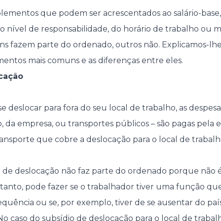
plementos que podem ser acrescentados ao salário-base
o nível de responsabilidade, do horário de trabalho o
uns fazem parte do ordenado, outros não. Explicamos-l
entos mais comuns e as diferenças entre eles.
cação
 deslocar para fora do seu local de trabalho, as despesa
io, da empresa, ou transportes públicos – são pagas pe
ransporte que cobre a deslocação para o local de trabalh
io de deslocação não faz parte do ordenado porque não
tanto, pode fazer se o trabalhador tiver uma função qu
quência ou se, por exemplo, tiver de se ausentar do pa
o caso do subsídio de deslocação para o local de traba