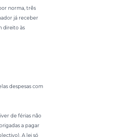
or norma, três
hador já receber
 direito às
elas despesas com
iver de férias não
obrigadas a pagar
ectivo). A lei só