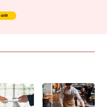
útil!