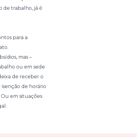
 de trabalho, já é
ontos para a
ato.
sídios, mas –
rabalho ou em sede
 deixa de receber o
 isenção de horário
o. Ou em situações
al.