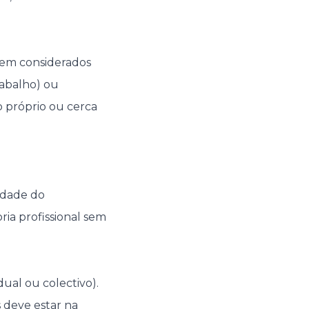
orem considerados
rabalho) ou
ro próprio ou cerca
idade do
a profissional sem
ual ou colectivo).
 deve estar na