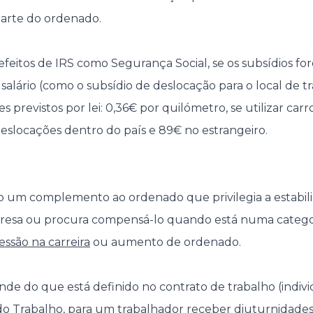
arte do ordenado.
 efeitos de IRS como Segurança Social, se os subsídios f
salário (como o subsídio de deslocação para o local de t
es previstos por lei: 0,36€ por quilómetro, se utilizar car
eslocações dentro do país e 89€ no estrangeiro.
o um complemento ao ordenado que privilegia a estabil
resa ou procura compensá-lo quando está numa categori
essão na carreira
ou aumento de ordenado.
 do que está definido no contrato de trabalho (individ
o Trabalho, para um trabalhador receber diuturnidades