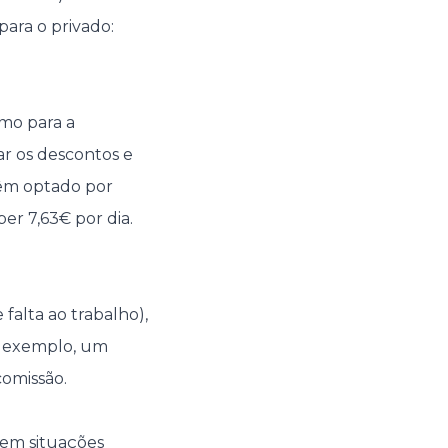
para o privado:
omo para a
tar os descontos e
têm optado por
er 7,63€ por dia.
alta ao trabalho),
r exemplo, um
omissão.
 em situações