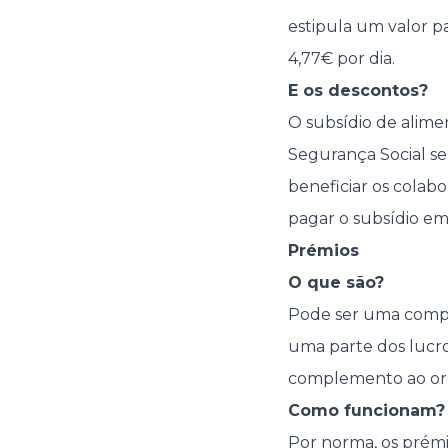
estipula um valor pa
4,77€ por dia.
E os descontos?
O subsídio de alime
Segurança Social se 
beneficiar os colab
pagar o subsídio em 
Prémios
O que são?
Pode ser uma compen
uma parte dos lucro
complemento ao or
Como funcionam?
Por norma, os prém