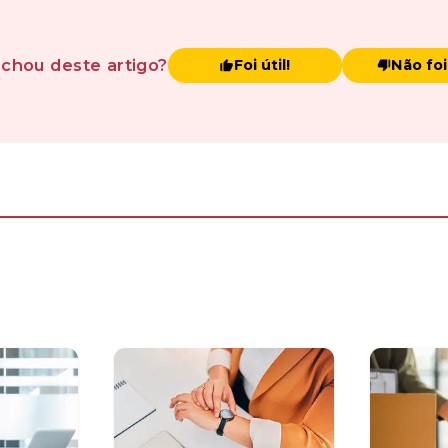
achou
deste artigo
?
Foi útil!
Não foi 