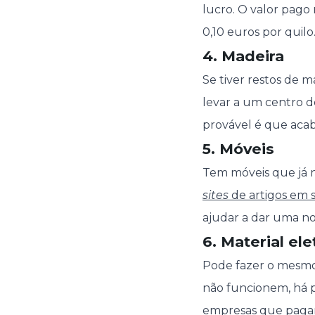
lucro. O valor pago
0,10 euros por quilo
4. Madeira
Se tiver restos de 
levar a um centro d
provável é que aca
5. Móveis
Tem móveis que já n
sites
de artigos em
ajudar a dar uma no
6. Material el
Pode fazer o mesm
não funcionem, há 
empresas que pagam 