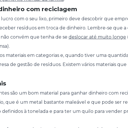
inheiro com reciclagem
 lucro com o seu lixo, primeiro deve descobrir que empr
receber resíduos em troca de dinheiro. Lembre-se que a
so não convém que tenha de se
deslocar até muito longe
sa).
r os materiais em categorias e, quando tiver uma quantid
esa de gestão de resíduos. Existem vários materiais qu
ais
rantes são um bom material para ganhar dinheiro com rec
nio, que é um metal bastante maleável e que pode ser r
o definidos à tonelada e para ter um quilo para vender p