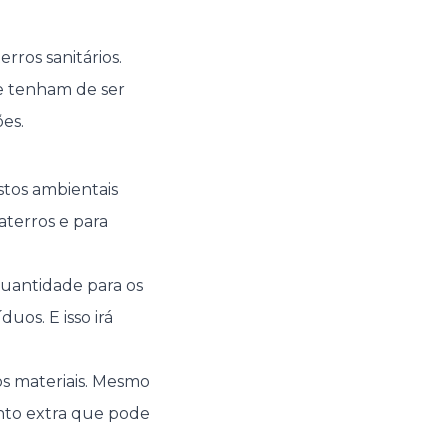
rros sanitários.
ue tenham de ser
es.
ustos ambientais
aterros e para
quantidade para os
os. E isso irá
os materiais. Mesmo
nto extra que pode