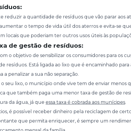
síduos:
e reduzir a quantidade de resíduos que vão parar aos ate
aumentar o tempo de vida útil dos aterros e evita-se q
m locais que poderiam ter outros usos úteis às populaçõ
xa de gestão de resíduos:
 com o objetivo de sensibilizar os consumidores para os c
de resíduos. Está ligada ao lixo que é encaminhado para 
a a penalizar a sua não separação.
r o seu lixo, o município onde vive tem de enviar menos 
ifica que também paga uma menor taxa de gestão de resídu
atura da água, já que
essa taxa é cobrada aos munícipes
.
ios, é possível receber dinheiro pela reciclagem de cert
ntante que permita enriquecer, é sempre um rendime
rçamento mensal da família
.