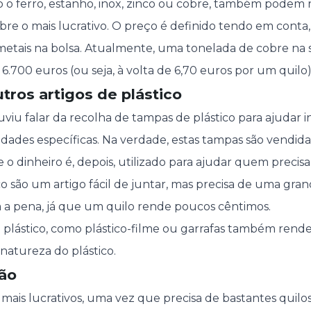
 o ferro, estanho, inox, zinco ou cobre, também podem
obre o mais lucrativo. O preço é definido tendo em conta
s metais na bolsa. Atualmente, uma tonelada de cobre na
6.700 euros (ou seja, à volta de 6,70 euros por um quilo)
tros artigos de plástico
viu falar da recolha de tampas de plástico para ajudar i
dades específicas. Na verdade, estas tampas são vendid
 o dinheiro é, depois, utilizado para ajudar quem precisa
co são um artigo fácil de juntar, mas precisa de uma gr
 a pena, já que um quilo rende poucos cêntimos.
 plástico, como plástico-filme ou garrafas também rend
natureza do plástico.
tão
 mais lucrativos, uma vez que precisa de bastantes quilo