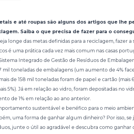
metais e até roupas são alguns dos artigos que lhe
lagem. Saiba o que precisa de fazer para o consegu
eja longe das metas definidas para a reciclagem, fazer a 
cos é uma prática cada vez mais comum nas casas portu
istema Integrado de Gestão de Resíduos de Embalagen
77 mil toneladas de embalagens (um aumento de 4% face
ais de 158 mil toneladas foram de papel e cartão (mais 6
ais 5%). Já em relação ao vidro, foram depositadas no vid
nto de 1% em relação ao ano anterior.
portamento sustentável e benéfico para o meio ambien
bém, uma forma de ganhar algum dinheiro? Por isso, se j
íduos, junte o útil ao agradável e descubra como ganhar