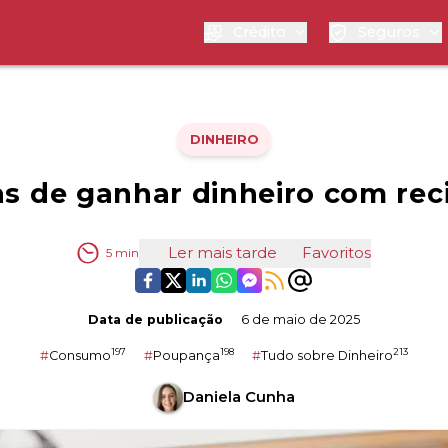
Crédito
Seguros
DINHEIRO
s de ganhar dinheiro com re
Ler mais tarde
Favoritos
5
min
Data de publicação
6 de maio de 2025
197
198
213
#
Consumo
#
Poupança
#
Tudo sobre Dinheiro
Daniela Cunha