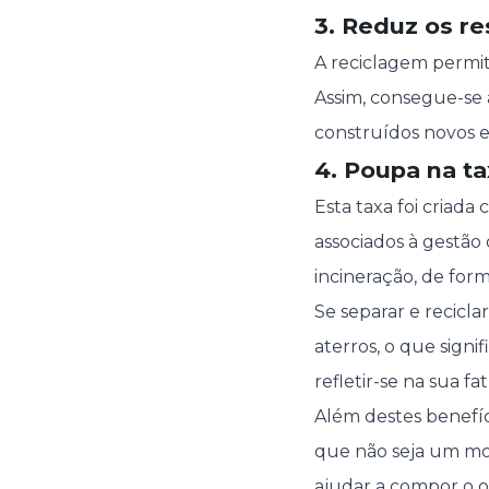
3. Reduz os re
A reciclagem permit
Assim, consegue-se 
construídos novos e
4. Poupa na ta
Esta taxa foi criada
associados à gestão 
incineração, de form
Se separar e recicla
aterros, o que sign
refletir-se na sua f
Além destes benefíc
que não seja um mo
ajudar a compor o
o