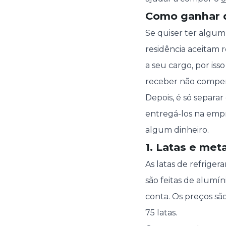
Como ganhar d
Se quiser ter algum
residência aceitam 
a seu cargo, por is
receber não compen
Depois, é só separa
entregá-los na empr
algum dinheiro.
1. Latas e met
As latas de refrige
são feitas de alumí
conta. Os preços sã
75 latas.