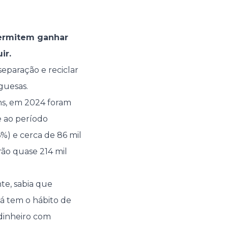
 permitem ganhar
ir.
separação e reciclar
guesas.
s, em 2024 foram
 ao período
%) e cerca de 86 mil
rão quase 214 mil
te, sabia que
á tem o hábito de
 dinheiro com