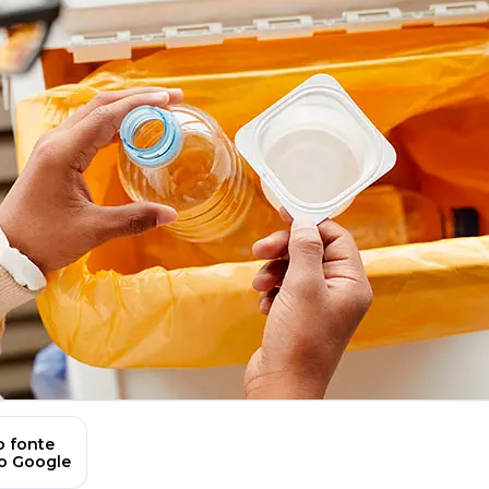
 fonte
no Google