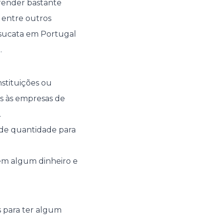
 render bastante
, entre outros
 sucata em Portugal
.
nstituições ou
as às empresas de
.
ande quantidade para
em algum dinheiro e
s para ter algum