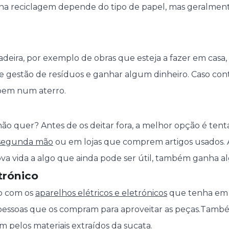
 na reciclagem depende do tipo de papel, mas geralmen
.
madeira, por exemplo de obras que esteja a fazer em cas
e gestão de resíduos e ganhar algum dinheiro. Caso contr
bem num aterro.
ão quer? Antes de os deitar fora, a melhor opção é tent
 segunda mão
ou em lojas que comprem artigos usados. 
va vida a algo que ainda pode ser útil, também ganha a
etrónico
o com os
aparelhos elétricos e eletrónicos
que tenha em 
pessoas que os compram para aproveitar as peças.Tamb
pelos materiais extraídos da sucata.