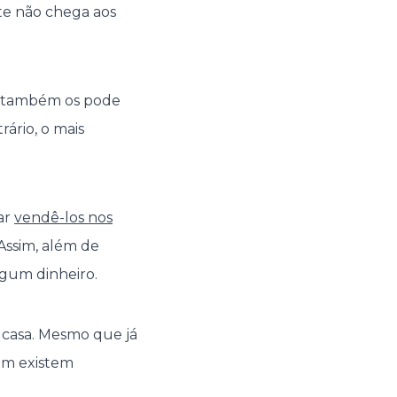
te não chega aos
a, também os pode
ário, o mais
ar
vendê-los nos
Assim, além de
lgum dinheiro.
casa. Mesmo que já
ém existem