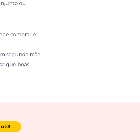
onjunto ou
 pode comprar e
 em segunda mão.
-se que boas
útil!