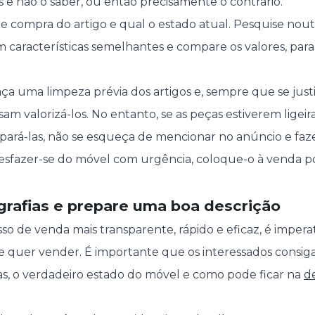
s e não o saber, ou então precisamente o contrário.
e compra do artigo e qual o estado atual. Pesquise nout
m características semelhantes e compare os valores, para
.
ça uma limpeza prévia dos artigos e, sempre que se justi
am valorizá-los. No entanto, se as peças estiverem ligei
pará-las, não se esqueça de mencionar no anúncio e faz
desfazer-se do móvel com urgência, coloque-o à venda 
grafias e prepare uma boa descrição
sso de venda mais transparente, rápido e eficaz, é imper
ue quer vender. É importante que os interessados consi
ias, o verdadeiro estado do móvel e como pode ficar na
d