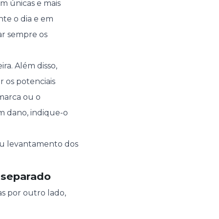
am únicas e mais
nte o dia e em
far sempre os
ra. Além disso,
 os potenciais
marca ou o
m dano, indique-o
 ou levantamento dos
 separado
s por outro lado,