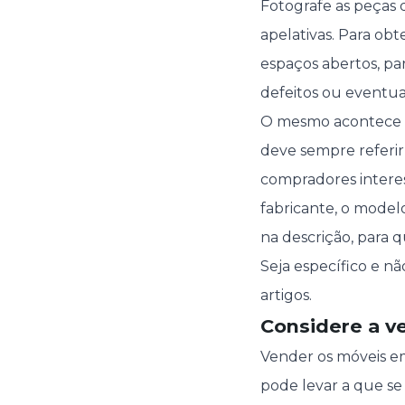
Fotografe as peças 
apelativas. Para obt
espaços abertos, pa
defeitos ou eventua
O mesmo acontece co
deve sempre referir
compradores intere
fabricante, o model
na descrição, para 
Seja específico e n
artigos.
Considere a v
Vender os móveis em
pode levar a que s