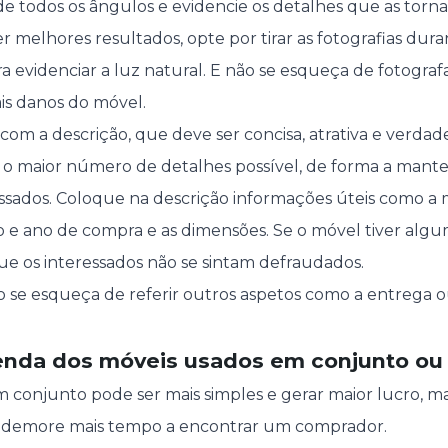
de todos os ângulos e evidencie os detalhes que as torn
er melhores resultados, opte por tirar as fotografias dura
ra evidenciar a luz natural. E não se esqueça de fotogra
is danos do móvel.
m a descrição, que deve ser concisa, atrativa e verdadei
 o maior número de detalhes possível, de forma a manter
ssados. Coloque na descrição informações úteis como a 
o e ano de compra e as dimensões. Se o móvel tiver algu
que os interessados não se sintam defraudados.
ão se esqueça de referir outros aspetos como a entrega
enda dos móveis usados em conjunto ou
 conjunto pode ser mais simples e gerar maior lucro, ma
e demore mais tempo a encontrar um comprador.