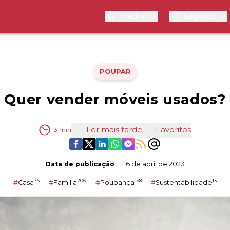
Crédito
Seguros
POUPAR
Quer vender móveis usados?
Ler mais tarde
Favoritos
3
min
Data de publicação
16 de abril de 2023
76
206
198
13
#
Casa
#
Família
#
Poupança
#
Sustentabilidade