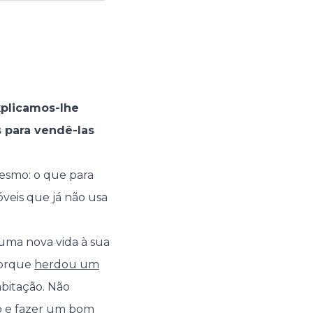
xplicamos-lhe
 para vendê-las
mesmo: o que para
óveis que já não usa
uma nova vida à sua
 porque
herdou um
itação. Não
io e fazer um bom