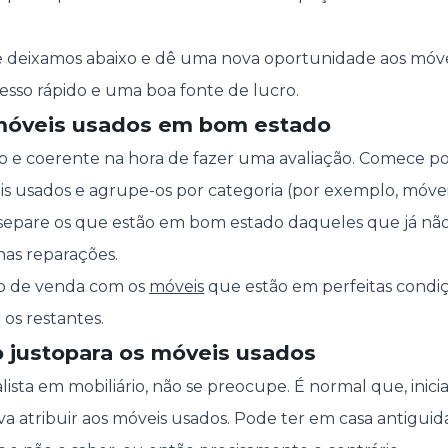
he deixamos abaixo e dê uma nova oportunidade aos móvei
sso rápido e uma boa fonte de lucro.
móveis usados em bom estado
ivo e coerente na hora de fazer uma avaliação. Comece p
is usados e agrupe-os por categoria (por exemplo, móveis
 separe os que estão em bom estado daqueles que já não
as reparações.
so de venda com os
móveis
que estão em perfeitas condiçõ
os restantes.
 justo
para os móveis usados
ista em mobiliário, não se preocupe. É normal que, inici
va atribuir aos móveis usados. Pode ter em casa antigui