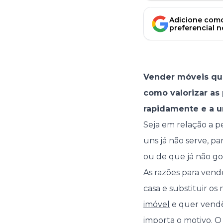
Adicione como
preferencial 
Vender móveis que
como valorizar as
rapidamente e a u
Seja em relação a p
uns já não serve, p
ou de que já não g
As razões para vend
casa e substituir o
imóvel
e quer vendê
importa o motivo. O