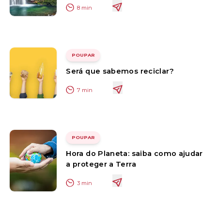
8
min
POUPAR
Será que sabemos reciclar?
7
min
POUPAR
Hora do Planeta: saiba como ajudar
a proteger a Terra
3
min