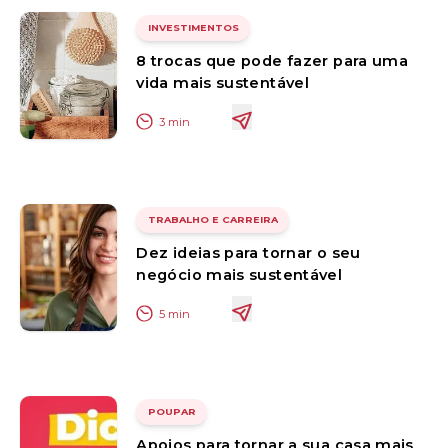
INVESTIMENTOS
8 trocas que pode fazer para uma
vida mais sustentável
3
min
TRABALHO E CARREIRA
Dez ideias para tornar o seu
negócio mais sustentável
5
min
POUPAR
Apoios para tornar a sua casa mais