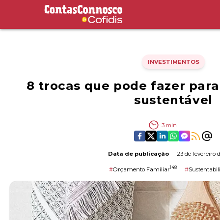
Contas Connosco by Cofidis
INVESTIMENTOS
8 trocas que pode fazer par
sustentável
3
min
Data de publicação
23 de fevereiro 
148
#
Orçamento Familiar
#
Sustentabil