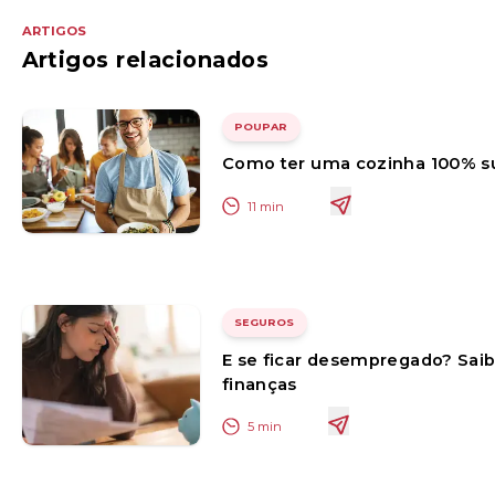
ARTIGOS
Artigos relacionados
POUPAR
Como ter uma cozinha 100% s
11
min
SEGUROS
E se ficar desempregado? Sai
finanças
5
min