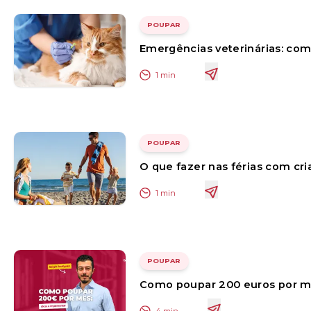
POUPAR
Emergências veterinárias: com
1
min
POUPAR
O que fazer nas férias com cri
1
min
POUPAR
Como poupar 200 euros por mê
4
min