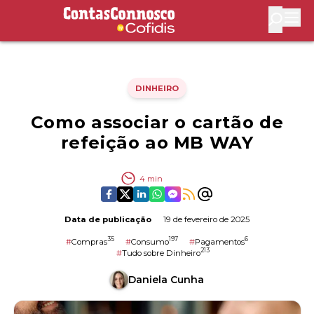
Contas Connosco by Cofidis
Abri
DINHEIRO
Como associar o cartão de
refeição ao MB WAY
4
min
Data de publicação
19 de fevereiro de 2025
35
197
6
#
Compras
#
Consumo
#
Pagamentos
213
#
Tudo sobre Dinheiro
Daniela Cunha