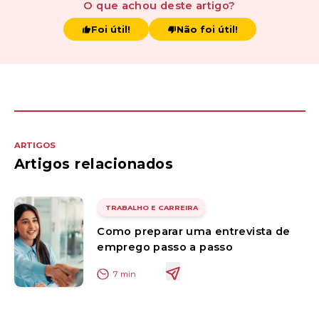
O que achou
deste artigo
?
Foi útil!
Não foi útil!
ARTIGOS
Artigos relacionados
TRABALHO E CARREIRA
Como preparar uma entrevista de
emprego passo a passo
7
min