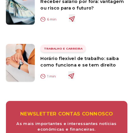
Receber salário por fora: vantagem
ou risco para o futuro?
6
min
TRABALHO E CARREIRA
Horário flexível de trabalho: saiba
como funciona e se tem direito
1
min
NEWSLETTER CONTAS CONNOSCO
As mais importantes e interessantes notícias
económicas e financeiras.