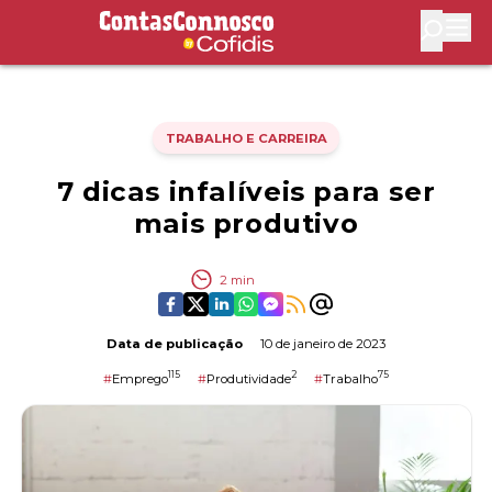
Contas Connosco by Cofidis
Abri
TRABALHO E CARREIRA
7 dicas infalíveis para ser
mais produtivo
2
min
Data de publicação
10 de janeiro de 2023
115
2
75
#
Emprego
#
Produtividade
#
Trabalho