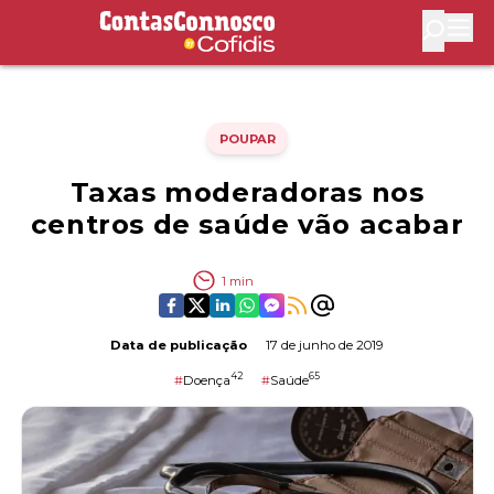
Contas Connosco by Cofidis
Abri
POUPAR
Taxas moderadoras nos
centros de saúde vão acabar
1
min
Data de publicação
17 de junho de 2019
42
65
#
Doença
#
Saúde