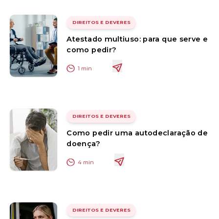
DIREITOS E DEVERES
Atestado multiuso: para que serve e
como pedir?
1
min
DIREITOS E DEVERES
Como pedir uma autodeclaração de
doença?
4
min
DIREITOS E DEVERES