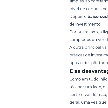
simples, ao contrár
nível de conhecime
Depois, o
baixo cus
de investimento.
Por outro lado, a
li
comprados ou vendi
A outra principal v
práticas de investi
oposto de “pôr todo
E as desvanta
Como em tudo, não 
são, por um lado, o 
certo nível de risc
geral, uma vez que 