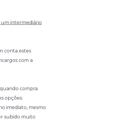
a um intermediário
m conta estes
 encargos com a
 quando compra
es opções:
 no imediato, mesmo
er subido muito