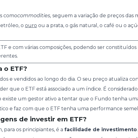
s como
commodities,
seguem a variação de preços das 
etróleo, o
ouro
ou a prata, o gás natural, o café ou o açú
 ETF e com várias composições, podendo ser constituídos
erentes.
a o ETF?
os e vendidos ao longo do dia. O seu preço atualiza c
er que o ETF está associado a um índice. É considerad
o existe um gestor ativo a tentar que o Fundo tenha u
tico e faz com que o ETF tenha uma performance semel
agens de investir em ETF?
 para os principiantes, é a
facilidade de investimento