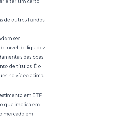
ar e ter um certo
as de outros fundos
podem ser
 nível de liquidez.
ndamentais das boas
to de títulos. É o
ues no vídeo acima.
vestimento em ETF
, o que implica em
 do mercado em