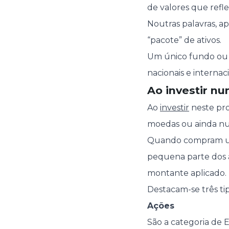
de valores que refl
Noutras palavras, a
“pacote” de ativos.
Um único fundo ou E
nacionais e internac
Ao investir nu
Ao
investir
neste pro
moedas ou ainda nu
Quando compram unid
pequena parte dos a
montante aplicado.
Destacam-se três tip
Ações
São a categoria de 