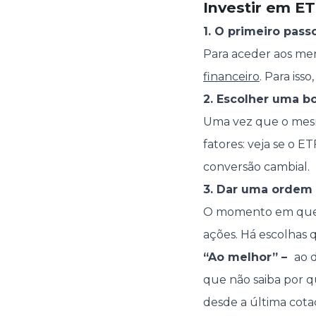
Investir em E
1. O primeiro pas
Para aceder aos mer
financeiro
. Para iss
2. Escolher uma b
Uma vez que o mesm
fatores: veja se o E
conversão cambial.
3. Dar uma ordem
O momento em que 
ações. Há escolhas 
“Ao melhor” –
ao 
que não saiba por 
desde a última cota