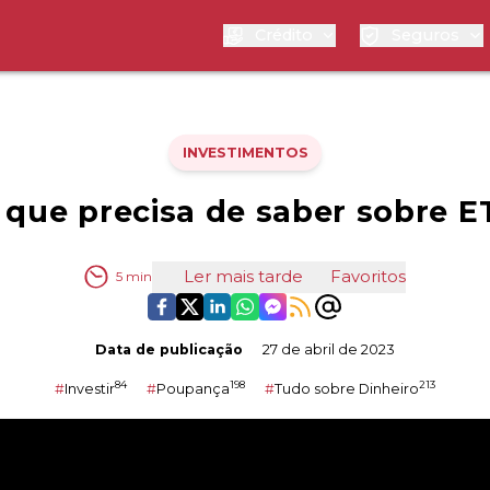
Crédito
Seguros
INVESTIMENTOS
 que precisa de saber sobre E
Ler mais tarde
Favoritos
5
min
Data de publicação
27 de abril de 2023
84
198
213
#
Investir
#
Poupança
#
Tudo sobre Dinheiro