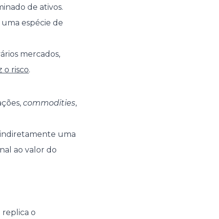
inado de ativos.
m uma espécie de
ários mercados,
 o risco
.
ações,
commodities
,
r indiretamente uma
nal ao valor do
 replica o