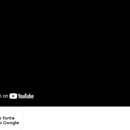
 fonte
no Google