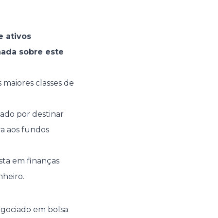
e ativos
nada sobre este
maiores classes de
ado por destinar
a aos fundos
ista em finanças
nheiro.
egociado em bolsa