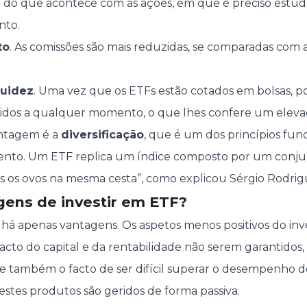
io do que acontece com as ações, em que é preciso estud
nto.
to
. As comissões são mais reduzidas, se comparadas com 
quidez
. Uma vez que os ETFs estão cotados em bolsas, 
dos a qualquer momento, o que lhes confere um elevado
antagem é a
diversificação
, que é um dos princípios fu
mento. Um ETF replica um índice composto por um conjun
s os ovos na mesma cesta”, como explicou Sérgio Rodrig
gens de investir em ETF?
há apenas vantagens. Os aspetos menos positivos do in
facto do capital e da rentabilidade não serem garantidos
o, e também o facto de ser difícil superar o desempenho
estes produtos são geridos de forma passiva.