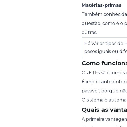
Matérias-primas
Também conhecida
questão, como é o p
outras.
Há vários tipos de
pesos iguais ou dif
Como funcion
Os ETFs são comprad
É importante entend
passivo”, porque nã
O sistema é automá
Quais as vant
A primeira vantagem,