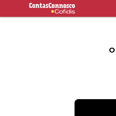
Contas Connosco by Cofidis
O