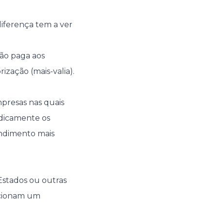
diferença tem a ver
não paga aos
ização (mais-valia).
mpresas nas quais
iodicamente os
endimento mais
Estados ou outras
orcionam um