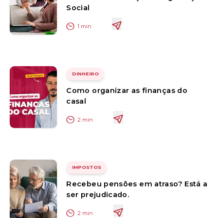
Social
1
min
DINHEIRO
Como organizar as finanças do
casal
2
min
IMPOSTOS
Recebeu pensões em atraso? Está a
ser prejudicado.
2
min