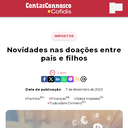
Contas Connosco by Cofidis
Abri
IMPOSTOS
Novidades nas doações entre
pais e filhos
2
min
Data de publicação
7 de dezembro de 2023
204
106
115
#
Família
#
Finanças
#
Sobre Impostos
213
#
Tudo sobre Dinheiro