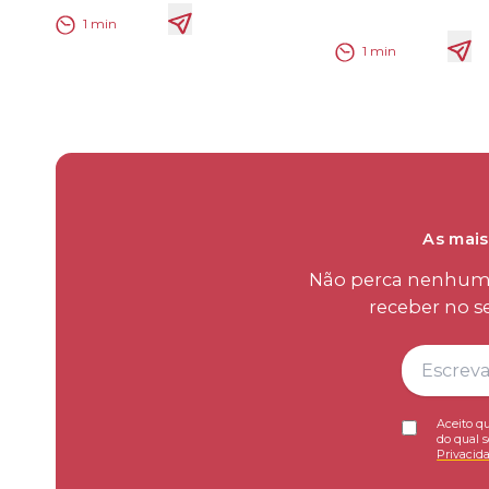
1
min
1
min
As mais
Não perca nenhum d
receber no s
Aceito qu
do qual s
Privacid