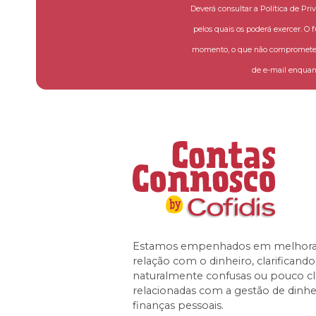
Deverá consultar a Política de Pri
pelos quais os poderá exercer. O 
momento, o que não compromete a
de e-mail enquant
Estamos empenhados em melhorar
relação com o dinheiro, clarificand
naturalmente confusas ou pouco cl
relacionadas com a gestão de dinhe
finanças pessoais.