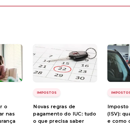
IMPOSTOS
IMPOSTO
r o
Novas regras de
Imposto 
ar nas
pagamento do IUC: tudo
(ISV): qu
urança
o que precisa saber
e como c