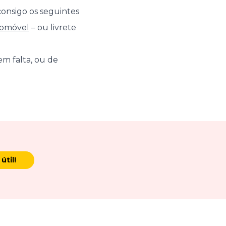
consigo os seguintes
tomóvel
– ou livrete
m falta, ou de
útil!