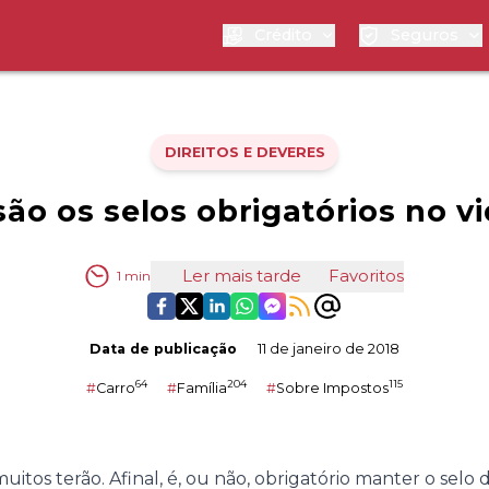
Crédito
Seguros
DIREITOS E DEVERES
são os selos obrigatórios no v
Ler mais tarde
Favoritos
1
min
Data de publicação
11 de janeiro de 2018
64
204
115
#
Carro
#
Família
#
Sobre Impostos
tos terão. Afinal, é, ou não, obrigatório manter o selo 