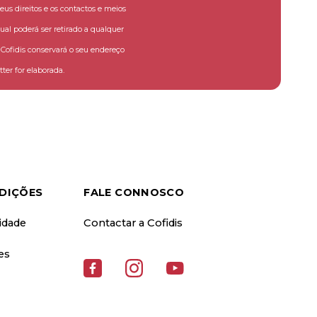
eus direitos e os contactos e meios
ual poderá ser retirado a qualquer
ofidis conservará o seu endereço
ter for elaborada.
DIÇÕES
FALE CONNOSCO
cidade
Contactar a Cofidis
es