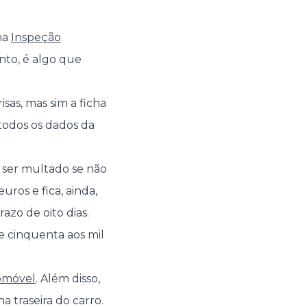
na
Inspeção
nto, é algo que
sas, mas sim a ficha
todos os dados da
 ser multado se não
uros e fica, ainda,
zo de oito dias.
e cinquenta aos mil
omóvel
. Além disso,
 traseira do carro.