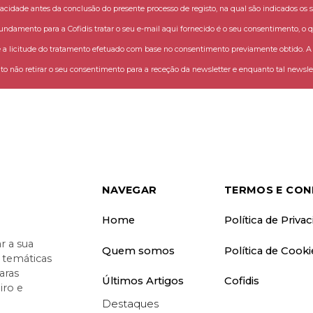
vacidade antes da conclusão do presente processo de registo, na qual são indicados os s
fundamento para a Cofidis tratar o seu e-mail aqui fornecido é o seu consentimento, o q
 licitude do tratamento efetuado com base no consentimento previamente obtido. A C
o não retirar o seu consentimento para a receção da newsletter e enquanto tal newslet
NAVEGAR
TERMOS E CON
Home
Política de Priva
 a sua
Quem somos
Política de Cooki
o temáticas
aras
Últimos Artigos
Cofidis
iro e
Destaques