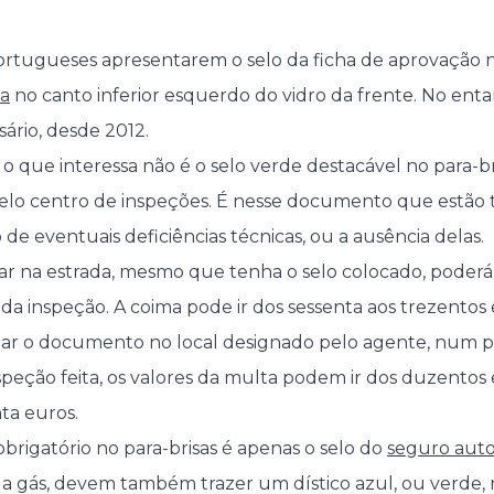
portugueses apresentarem o selo da ficha de aprovação 
ia
no canto inferior esquerdo do vidro da frente. No enta
ário, desde 2012.
 o que interessa não é o selo verde destacável no para-bri
elo centro de inspeções. É nesse documento que estão 
o de eventuais deficiências técnicas, ou a ausência delas.
r na estrada, mesmo que tenha o selo colocado, poderá
a da inspeção. A coima pode ir dos sessenta aos trezentos e
ar o documento no local designado pelo agente, num pra
speção feita, os valores da multa podem ir dos duzentos 
ta euros.
brigatório no para-brisas é apenas o selo do
seguro aut
a gás, devem também trazer um dístico azul, ou verde, na