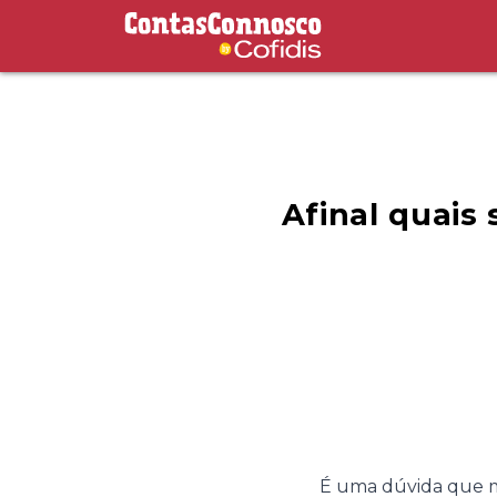
Contas Connosco by Cofidis
Afinal quais 
É uma dúvida que mui