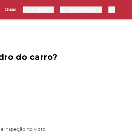
Guias
Artigos
Simuladores
idro do carro?
da inspeção no vidro