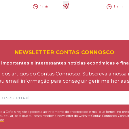
1
min
1
min
NEWSLETTER CONTAS CONNOSCO
 importantes e interessantes notícias económicas e fina
os artigos do Contas Connosco. Subscreva a nossa n
eu email informação para conseguir gerir melhor as s
e a Cofidis registe e proceda ao tratamento do endereço de e-mail que forneci no pres
ou titular, para que eu possa receber a newsletter do website Contas Connosco. Consult
ade
.