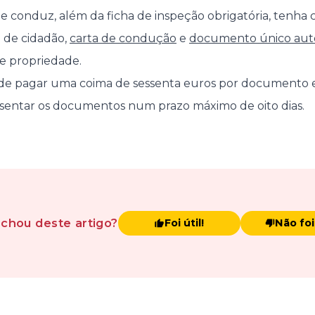
e conduz, além da ficha de inspeção obrigatória, tenha 
 de cidadão,
carta de condução
e
documento único au
de propriedade.
á de pagar uma coima de sessenta euros por documento e
resentar os documentos num prazo máximo de oito dias.
achou
deste artigo
?
Foi útil!
Não foi 