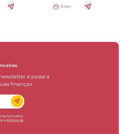
5
min
nceiras.
ewsletter e passe a
uas finanças.
ente formulário,
ar a
Política de