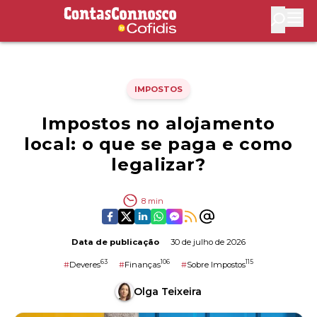
Contas Connosco by Cofidis
Abri
IMPOSTOS
Impostos no alojamento
local: o que se paga e como
legalizar?
8
min
Data de publicação
30 de julho de 2026
63
106
115
#
Deveres
#
Finanças
#
Sobre Impostos
Olga Teixeira