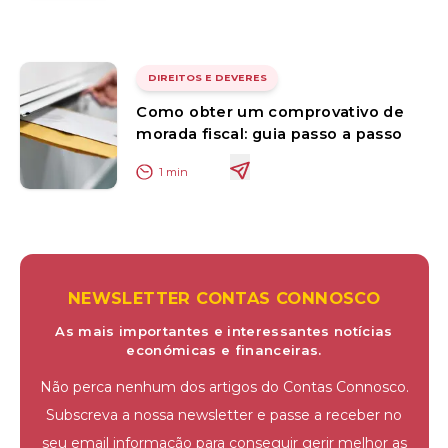
DIREITOS E DEVERES
Como obter um comprovativo de
morada fiscal: guia passo a passo
1
min
NEWSLETTER CONTAS CONNOSCO
As mais importantes e interessantes notícias
económicas e financeiras.
Não perca nenhum dos artigos do Contas Connosco.
Subscreva a nossa newsletter e passe a receber no
seu email informação para conseguir gerir melhor as