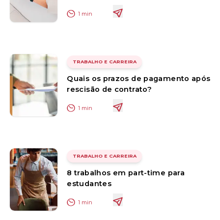
1
min
TRABALHO E CARREIRA
Quais os prazos de pagamento após
rescisão de contrato?
1
min
TRABALHO E CARREIRA
8 trabalhos em part-time para
estudantes
1
min