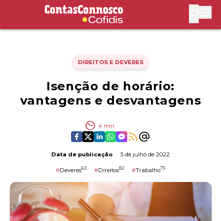
Contas Connosco by Cofidis
Abri
DIREITOS E DEVERES
Isenção de horário:
vantagens e desvantagens
4
min
Data de publicação
5 de julho de 2022
63
82
75
#
Deveres
#
Direitos
#
Trabalho