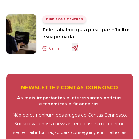
DIREITOS E DEVERES
Teletrabalho: guia para que não lhe
escape nada
6
min
NEWSLETTER CONTAS CONNOSCO
As mais importantes e interessantes notícias
económicas e financeiras.
Não perca nenhum dos artigos do Contas Connosco.
Subscreva a nossa newsletter e passe a receber no
seu email informação para conseguir gerir melhor as