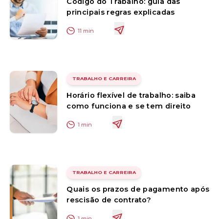
Código do Trabalho: guia das
principais regras explicadas
11
min
TRABALHO E CARREIRA
Horário flexível de trabalho: saiba
como funciona e se tem direito
1
min
TRABALHO E CARREIRA
Quais os prazos de pagamento após
rescisão de contrato?
1
min