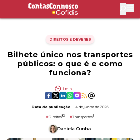
Contas Connosco by Cofidis
Abri
DIREITOS E DEVERES
Bilhete único nos transportes
públicos: o que é e como
funciona?
1
min
Data de publicação
4 de junho de 2026
82
5
#
Direitos
#
Transportes
Daniela Cunha