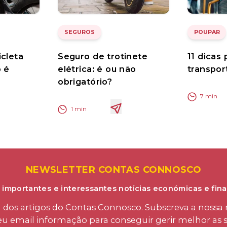
SEGUROS
POUPAR
icleta
Seguro de trotinete
11 dicas
o é
elétrica: é ou não
transpor
obrigatório?
7
min
1
min
NEWSLETTER CONTAS CONNOSCO
 importantes e interessantes notícias económicas e fina
os artigos do Contas Connosco. Subscreva a nossa n
eu email informação para conseguir gerir melhor as s