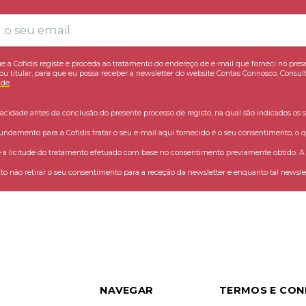
e a Cofidis registe e proceda ao tratamento do endereço de e-mail que forneci no pres
ou titular, para que eu possa receber a newsletter do website Contas Connosco. Consult
ade
.
vacidade antes da conclusão do presente processo de registo, na qual são indicados os s
fundamento para a Cofidis tratar o seu e-mail aqui fornecido é o seu consentimento, o q
 licitude do tratamento efetuado com base no consentimento previamente obtido. A C
o não retirar o seu consentimento para a receção da newsletter e enquanto tal newslet
NAVEGAR
TERMOS E CON