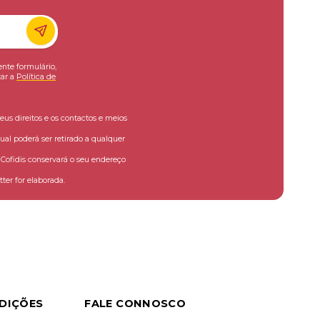
ente formulário,
ar a
Política de
eus direitos e os contactos e meios
ual poderá ser retirado a qualquer
ofidis conservará o seu endereço
ter for elaborada.
DIÇÕES
FALE CONNOSCO