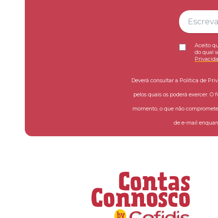
Aceito qu
do qual s
Privacid
Deverá consultar a Política de Pri
pelos quais os poderá exercer. O 
momento, o que não compromete a
de e-mail enquant