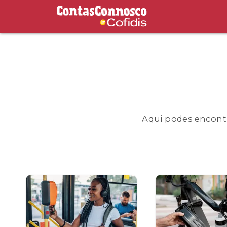
Contas Connosco by Cofidis
Aqui podes encontr