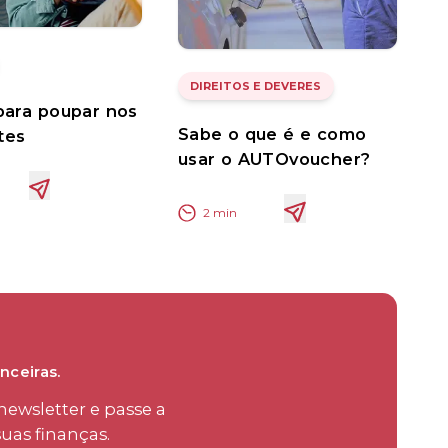
DIREITOS E DEVERES
 para poupar nos
Sabe o que é e como
tes
usar o AUTOvoucher?
2
min
nceiras.
ewsletter e passe a
uas finanças.