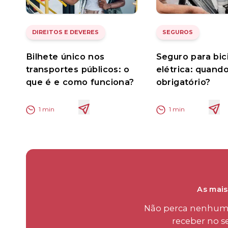
DIREITOS E DEVERES
SEGUROS
Bilhete único nos
Seguro para bic
transportes públicos: o
elétrica: quand
que é e como funciona?
obrigatório?
1
min
1
min
As mais
Não perca nenhum d
receber no s