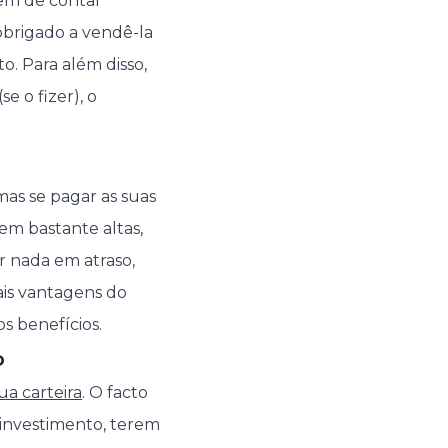
tem de contar
 obrigado a vendê-la
o. Para além disso,
e o fizer), o
 mas se pagar as suas
em bastante altas,
r nada em atraso,
ais vantagens do
s benefícios.
o
ua carteira
. O facto
investimento, terem