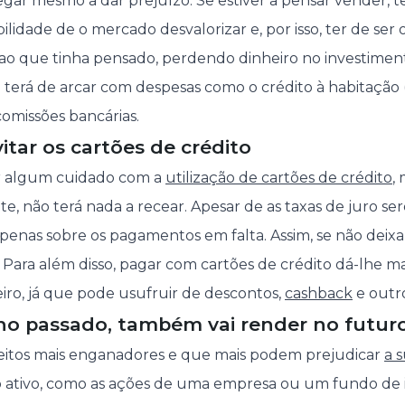
gar mesmo a dar prejuízo. Se estiver a pensar vender, 
lidade de o mercado desvalorizar e, por isso, ter de ser
 ao que tinha pensado, perdendo dinheiro no investiment
terá de arcar com despesas como o crédito à habitação (s
comissões bancárias.
vitar os cartões de crédito
er algum cuidado com a
utilização de cartões de crédito
,
, não terá nada a recear. Apesar de as taxas de juro ser
apenas sobre os pagamentos em falta. Assim, se não deixa
 Para além disso, pagar com cartões de crédito dá-lhe m
ro, já que pode usufruir de descontos,
cashback
e outro
 no passado, também vai render no futur
eitos mais enganadores e que mais podem prejudicar
a s
ativo, como as ações de uma empresa ou um fundo de 