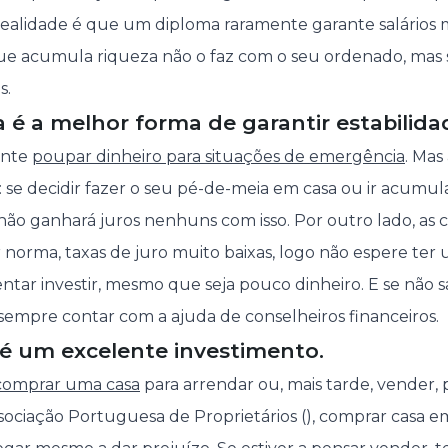
 realidade é que um diploma raramente garante salários m
ue acumula riqueza não o faz com o seu ordenado, mas 
s.
 é a melhor forma de garantir estabilida
ante
poupar dinheiro para situações de emergência
. Mas
o: se decidir fazer o seu pé-de-meia em casa ou ir acumu
não ganhará juros nenhuns com isso. Por outro lado, as
 norma, taxas de juro muito baixas, logo não espere ter
ntar investir, mesmo que seja pouco dinheiro. E se não
sempre contar com a ajuda de conselheiros financeiros.
 é um excelente investimento.
comprar uma casa
para arrendar ou, mais tarde, vender,
ociação Portuguesa de Proprietários (), comprar casa e