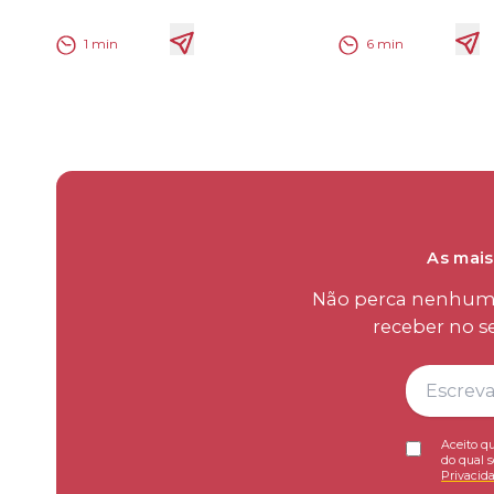
1
min
6
min
As mais
Não perca nenhum d
receber no s
Aceito qu
do qual s
Privacid