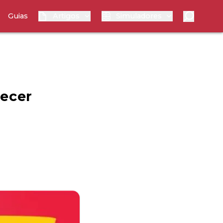
Guias
Artigos
Simuladores
uecer