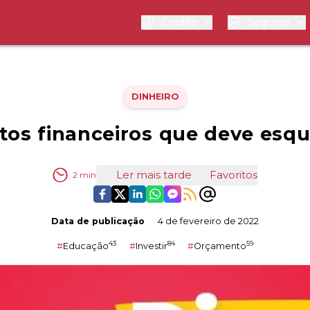
Crédito
Seguros
DINHEIRO
tos financeiros que deve esq
Ler mais tarde
Favoritos
2
min
Data de publicação
4 de fevereiro de 2022
43
84
59
#
Educação
#
Investir
#
Orçamento