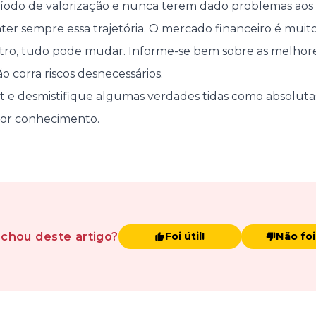
odo de valorização e nunca terem dado problemas aos i
nter sempre essa trajetória. O mercado financeiro é muito
ro, tudo pode mudar. Informe-se bem sobre as melhores
o corra riscos desnecessários.
t e desmistifique algumas verdades tidas como absoluta
ior conhecimento.
achou
deste artigo
?
Foi útil!
Não foi 