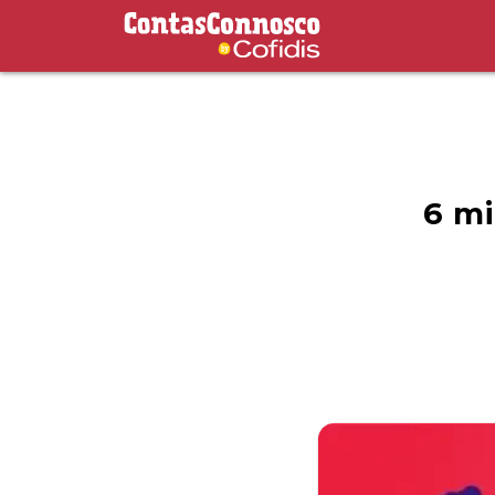
Contas Connosco by Cofidis
6 mi