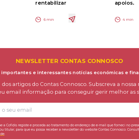
rentabilizar
apoios.
6
min
4
min
NEWSLETTER CONTAS CONNOSCO
 importantes e interessantes notícias económicas e fina
os artigos do Contas Connosco. Subscreva a nossa n
eu email informação para conseguir gerir melhor as s
e a Cofidis registe e proceda ao tratamento do endereço de e-mail que forneci no pres
ou titular, para que eu possa receber a newsletter do website Contas Connosco. Consult
ade
.