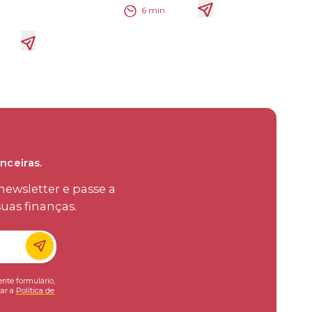
6
min
nceiras.
ewsletter e passe a
uas finanças.
ente formulário,
ar a
Política de