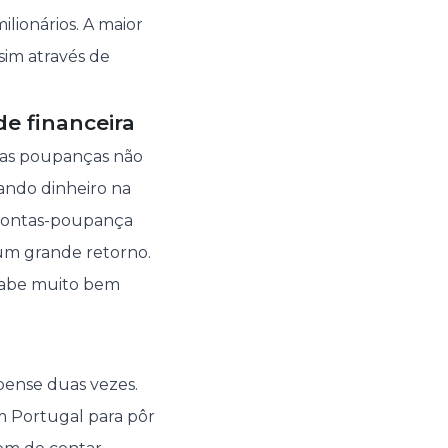
ilionários. A maior
sim através de
de financeira
 as poupanças não
lando dinheiro na
 contas-poupança
 um grande retorno.
 sabe muito bem
 pense duas vezes.
m Portugal para pôr