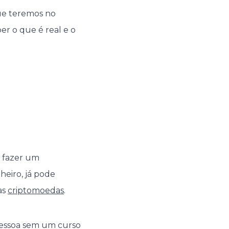
ue teremos no
er o que é real e o
a fazer um
heiro, já pode
as
criptomoedas
.
pessoa sem um curso