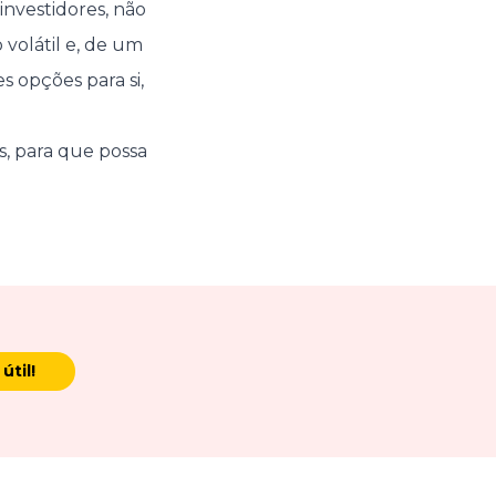
nvestidores, não
 volátil e, de um
 opções para si,
s, para que possa
útil!