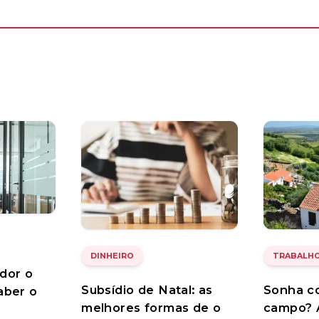
DINHEIRO
TRABALHO
idor o
Subsídio de Natal: as
Sonha c
aber o
melhores formas de o
campo? 