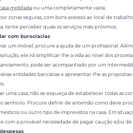
casa mobilada
ou uma completamente vazia;
 por zonas seguras, com bons acessos ao local de trabalh
a, tente perceber quais os serviços mais próximos.
idar com burocracias
ar um imóvel, procure a ajuda de um profissional. Além
olução, ele irá simplificar-lhe a vida ao nível dos process
inanciamento, pode ser acompanhado por um Intermediár
 várias entidades bancárias e apresentar-lhe as proposta
s.
ar uma casa, não se esqueça de estabelecer todas as co
 senhorio. Procure definir de antemão como deve proc
mésticos ou outro tipo de imprevistos na casa. Em situaç
 com a provável necessidade de pagar caução e/ou de t
 despesas