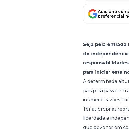
Adicione como
preferencial 
Seja pela entrada
de independência,
responsabilidades
para iniciar esta 
A determinada altur
pais para passarem a 
inúmeras razões par
Ter as próprias reg
liberdade e indepen
que deve ter em con