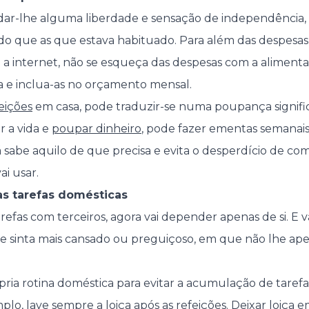
 dar-lhe alguma liberdade e sensação de independência
 do que as que estava habituado. Para além das despesas
ou a internet, não se esqueça das despesas com a alimen
a e inclua-as no orçamento mensal.
eições
em casa, pode traduzir-se numa poupança significa
ar a vida e
poupar dinheiro
, pode fazer ementas semanais
 sabe aquilo de que precisa e evita o desperdício de co
i usar.
s tarefas domésticas
tarefas com terceiros, agora vai depender apenas de si. E 
e sinta mais cansado ou preguiçoso, em que não lhe apet
pria rotina doméstica para evitar a acumulação de tarefa
o, lave sempre a loiça após as refeições. Deixar loiça e