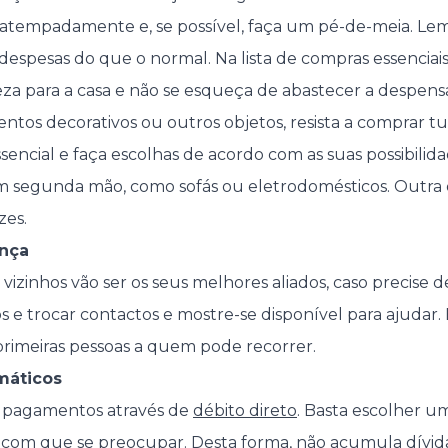
atempadamente e, se possível, faça um pé-de-meia. Le
is despesas do que o normal. Na lista de compras essencia
za para a casa e não se esqueça de abastecer a despens
ntos decorativos ou outros objetos, resista a comprar t
encial e faça escolhas de acordo com as suas possibili
m segunda mão, como sofás ou eletrodomésticos. Outra di
zes.
ança
s vizinhos vão ser os seus melhores aliados, caso precise 
 e trocar contactos e mostre-se disponível para ajudar.
primeiras pessoas a quem pode recorrer.
máticos
s pagamentos através de
débito direto
. Basta escolher um
com que se preocupar. Desta forma, não acumula dívida