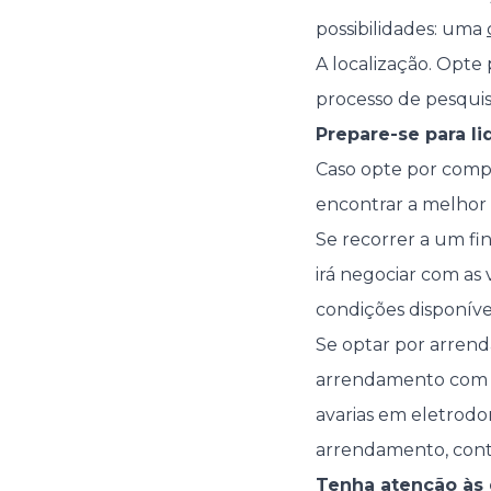
possibilidades: uma
A localização. Opte
processo de pesquis
Prepare-se para l
Caso opte por compr
encontrar a melhor s
Se recorrer a um f
irá negociar com as
condições disponívei
Se optar por arrend
arrendamento com o
avarias em eletrodo
arrendamento, conte
Tenha atenção às