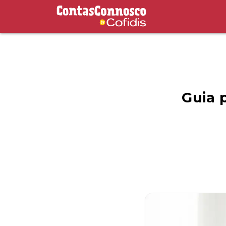
Contas Connosco by Cofidis
Guia 