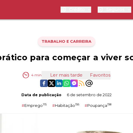
Crédito
Seguros
TRABALHO E CARREIRA
prático para começar a viver s
Ler mais tarde
Favoritos
4
min
Data de publicação
6 de setembro de 2022
115
156
198
#
Emprego
#
Habitação
#
Poupança