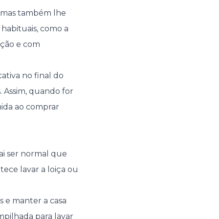
, mas também lhe
 habituais, como a
tação e com
tiva no final do
. Assim, quando for
mida ao comprar
vai ser normal que
ece lavar a loiça ou
s e manter a casa
mpilhada para lavar