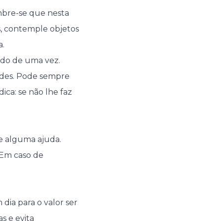
mbre-se que nesta
is, contemple objetos
a.
udo de uma vez.
dades. Pode sempre
ca: se não lhe faz
de alguma ajuda.
 Em caso de
 dia para o valor ser
s e evita