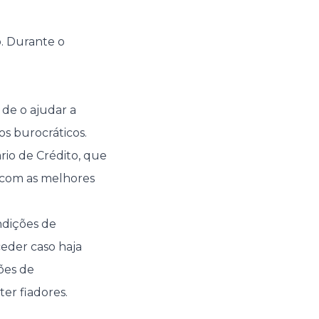
o. Durante o
 de o ajudar a
os burocráticos.
io de Crédito, que
s com as melhores
ndições de
eder caso haja
ões de
er fiadores.