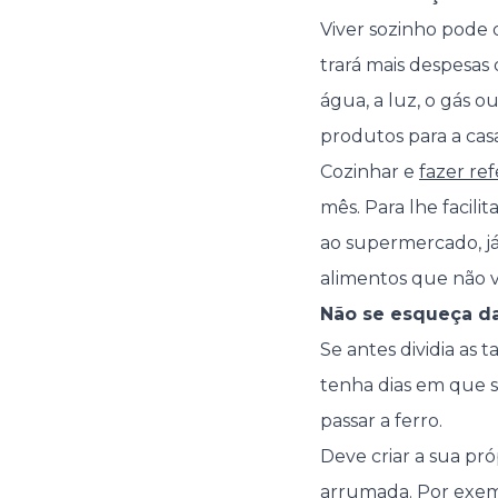
Viver sozinho pode
trará mais despesas
água, a luz, o gás 
produtos para a cas
Cozinhar e
fazer ref
mês. Para lhe facilit
ao supermercado, já
alimentos que não va
Não se esqueça da
Se antes dividia as 
tenha dias em que s
passar a ferro.
Deve criar a sua pró
arrumada. Por exempl