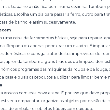
á mais trabalho e não fica bem numa cozinha. Também po
ésticas. Escolha um dia para passar a ferro, outro para tra
 casa de banho, e assim sucessivamente.
tecem
uma caixa de ferramentas básicas, seja para reparar, a
ma lâmpada ou apenas pendurar um quadro. É important
 domésticas e consiga tratar destes imprevistos de rotin
rar, aprenda também alguns truques de limpeza domést
onómicos programas das máquinas da roupa e da louça, 
da casa e quais os produtos a utilizar para limpar bem e 
a
ta ansioso com esta nova etapa. É por isso que deve pre
stiver a empacotar, organize os objetos por divisão da ca
queça de embalar os objetos frágeis com cuidado.