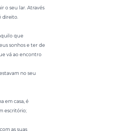
r o seu lar. Através
direito.
aquilo que
eus sonhos e ter de
que vá ao encontro
 estavam no seu
ha em casa, é
escritório;
 com as suas