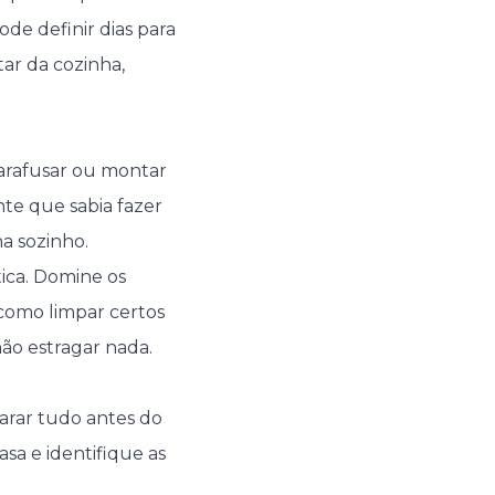
de definir dias para
tar da cozinha,
parafusar ou montar
e que sabia fazer
a sozinho.
ica. Domine os
como limpar certos
não estragar nada.
parar tudo antes do
sa e identifique as