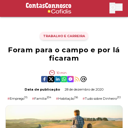
Contas Connosco by Cofidis
Abri
TRABALHO E CARREIRA
Foram para o campo e por lá
ficaram
10
min
Data de publicação
28 de dezembro de 2020
115
204
156
213
#
Emprego
#
Família
#
Habitação
#
Tudo sobre Dinheiro