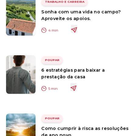
TRABALHO E CARREIRA
Sonha com uma vida no campo?
Aproveite os apoios.
4
min
POUPAR
6 estratégias para baixar a
prestação da casa
5
min
POUPAR
Como cumprir à risca as resoluções
de ano novo