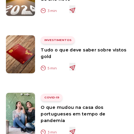
3
min
INVESTIMENTOS
Tudo o que deve saber sobre vistos
gold
5
min
COVID-19
O que mudou na casa dos
portugueses em tempo de
pandemia
3
min