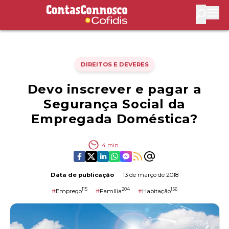
Contas Connosco by Cofidis
Abri
DIREITOS E DEVERES
Devo inscrever e pagar a
Segurança Social da
Empregada Doméstica?
4
min
Data de publicação
13 de março de 2018
115
204
156
#
Emprego
#
Família
#
Habitação