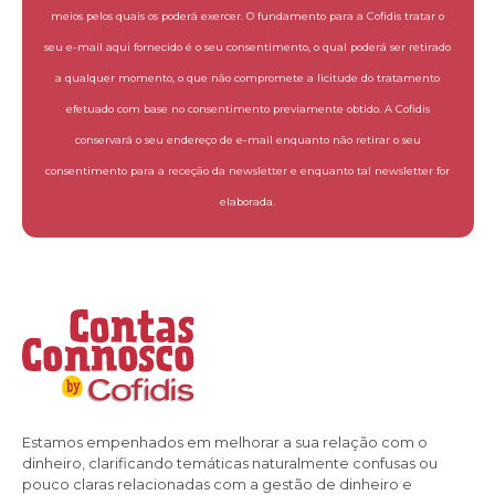
meios pelos quais os poderá exercer. O fundamento para a Cofidis tratar o
seu e-mail aqui fornecido é o seu consentimento, o qual poderá ser retirado
a qualquer momento, o que não compromete a licitude do tratamento
efetuado com base no consentimento previamente obtido. A Cofidis
conservará o seu endereço de e-mail enquanto não retirar o seu
consentimento para a receção da newsletter e enquanto tal newsletter for
elaborada.
Estamos empenhados em melhorar a sua relação com o
dinheiro, clarificando temáticas naturalmente confusas ou
pouco claras relacionadas com a gestão de dinheiro e