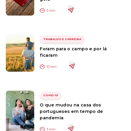
5
min
TRABALHO E CARREIRA
Foram para o campo e por lá
ficaram
10
min
COVID-19
O que mudou na casa dos
portugueses em tempo de
pandemia
3
min