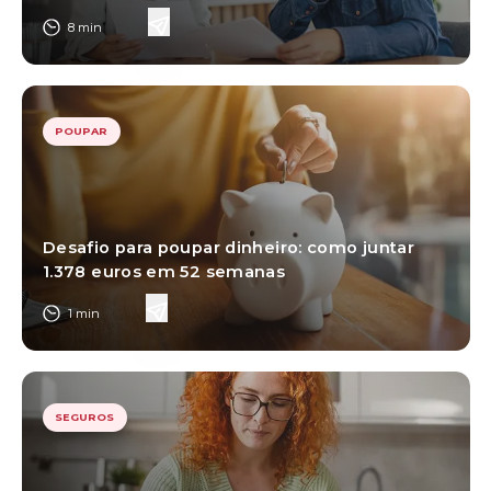
8
min
POUPAR
Desafio para poupar dinheiro: como juntar
1.378 euros em 52 semanas
1
min
SEGUROS