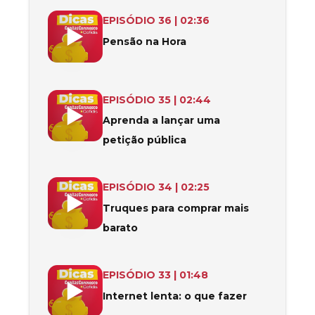
Saiba como simular a sua pensão de velhice e fazer o p
EPISÓDIO
36
|
02:36
Pensão na Hora
Lançar uma petição pública é um exercício de cidadan
EPISÓDIO
35
|
02:44
Aprenda a lançar uma
petição pública
Com o aumento dos preços provocados pela inflação, é
EPISÓDIO
34
|
02:25
Truques para comprar mais
barato
A internet lenta é um problema que afeta muitos portu
EPISÓDIO
33
|
01:48
Internet lenta: o que fazer