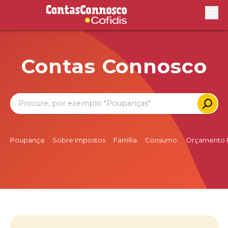
Contas Connosco by Cofidis
Abri
Contas Connosco
Poupança
Sobre Impostos
Família
Consumo
Orçamento F