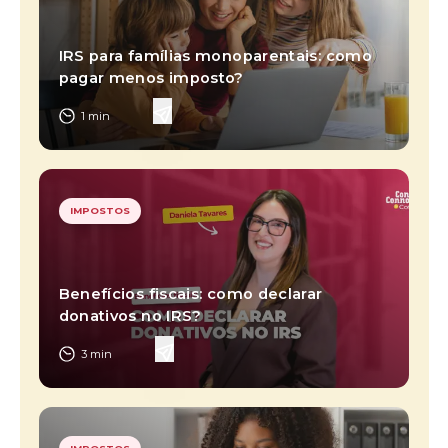
IRS para famílias monoparentais: como
pagar menos imposto?
1
min
IMPOSTOS
Benefícios fiscais: como declarar
donativos no IRS?
3
min