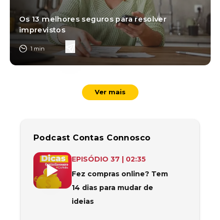
Os 13 melhores seguros para resolver
imprevistos
1
min
Ver mais
Podcast Contas Connosco
De acordo com a lei, pode cancelar ou devolver a sua c
EPISÓDIO
37
|
02:35
Fez compras online? Tem
14 dias para mudar de
ideias