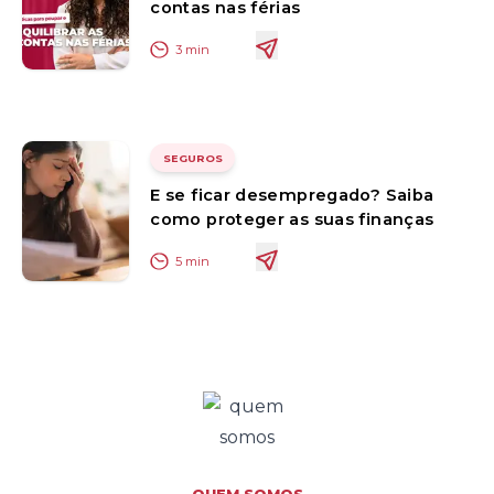
contas nas férias
3
min
SEGUROS
E se ficar desempregado? Saiba
como proteger as suas finanças
5
min
QUEM SOMOS