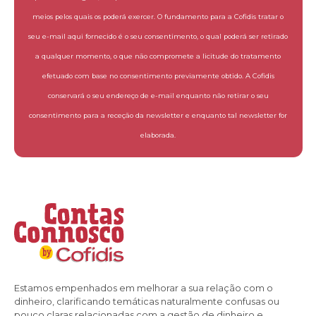
meios pelos quais os poderá exercer. O fundamento para a Cofidis tratar o
seu e-mail aqui fornecido é o seu consentimento, o qual poderá ser retirado
a qualquer momento, o que não compromete a licitude do tratamento
efetuado com base no consentimento previamente obtido. A Cofidis
conservará o seu endereço de e-mail enquanto não retirar o seu
consentimento para a receção da newsletter e enquanto tal newsletter for
elaborada.
Estamos empenhados em melhorar a sua relação com o
dinheiro, clarificando temáticas naturalmente confusas ou
pouco claras relacionadas com a gestão de dinheiro e