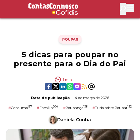
Contas Connosco by Cofidis
Abri
POUPAR
5 dicas para poupar no
presente para o Dia do Pai
1
min
Data de publicação
4 de março de 2026
197
204
198
122
#
Consumo
#
Família
#
Poupança
#
Tudo sobre Poupar
Daniela Cunha