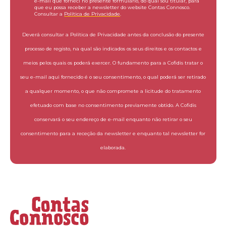
e-mail que forneci no presente formulário, do qual sou titular, para
que eu possa receber a newsletter do website Contas Connosco.
Consultar a
Política de Privacidade
.
Deverá consultar a Política de Privacidade antes da conclusão do presente
processo de registo, na qual são indicados os seus direitos e os contactos e
meios pelos quais os poderá exercer. O fundamento para a Cofidis tratar o
seu e-mail aqui fornecido é o seu consentimento, o qual poderá ser retirado
a qualquer momento, o que não compromete a licitude do tratamento
efetuado com base no consentimento previamente obtido. A Cofidis
conservará o seu endereço de e-mail enquanto não retirar o seu
consentimento para a receção da newsletter e enquanto tal newsletter for
elaborada.