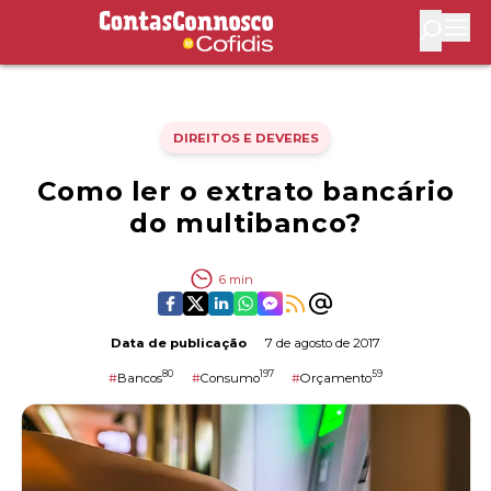
Contas Connosco by Cofidis
Abri
DIREITOS E DEVERES
Como ler o extrato bancário
do multibanco?
6
min
Data de publicação
7 de agosto de 2017
80
197
59
#
Bancos
#
Consumo
#
Orçamento