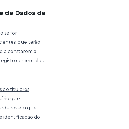
se de Dados de
o se for
ientes, que terão
dela constarem a
 registo comercial ou
s de titulares
sário que
erdeiros
em que
 identificação do