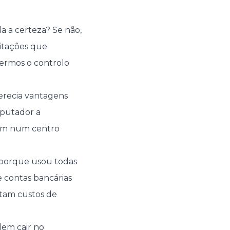
 a certeza? Se não,
citações que
dermos o controlo
erecia vantagens
mputador a
em num centro
s porque usou todas
de contas bancárias
etam custos de
dem cair no