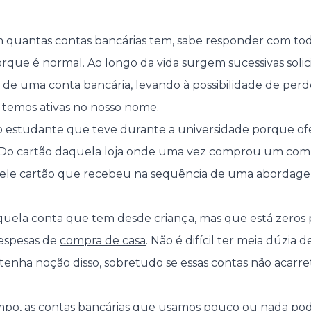
 quantas contas bancárias tem, sabe responder com toda
rque é normal. Ao longo da vida surgem sucessivas soli
 de uma conta bancária
, levando à possibilidade de per
 temos ativas no nosso nome.
o estudante que teve durante a universidade porque of
s? Do cartão daquela loja onde uma vez comprou um co
uele cartão que recebeu na sequência de uma abordag
aquela conta que tem desde criança, mas que está zero
espesas de
compra de casa
. Não é difícil ter meia dúzia 
tenha noção disso, sobretudo se essas contas não acarr
mpo, as contas bancárias que usamos pouco ou nada po