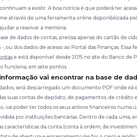
ntinuam a existir. A boa notícia é que poderá ter acesso
e através de uma ferramenta online disponibilizada pe
ajudar a reavivar a memória.
ase de dados de contas, precisa apenas do cartão de cida
s -, ou dos dados de acesso ao Portal das Finanças. Essa
ontas
e está disponível desde 2015 no site do Banco de P
o funciona, em sete pontos.
 informação vai encontrar na base de da
us dados, será descarregado um documento PDF onde irá
das suas contas de depósito, de pagamentos, de crédito 
o, vai poder ter todos os seus activos financeiros numa 
vidida por instituições bancárias. Dentro de cada uma, e
 características da conta (conta à ordem, de investiment
 data de abertura e encerramento (se for o caso) e ainda