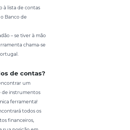
 à lista de contas
lo Banco de
dão – se tiver à mão
 ferramenta chama-se
ortugal.
dos de contas?
 encontrar um
e de instrumentos
única ferramenta!
ncontrará todos os
os financeiros,
 a sua posição em