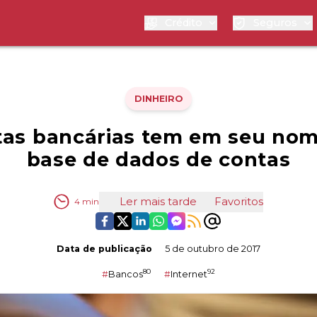
Crédito
Seguros
DINHEIRO
as bancárias tem em seu no
base de dados de contas
Ler mais tarde
Favoritos
4
min
Data de publicação
5 de outubro de 2017
80
92
#
Bancos
#
Internet