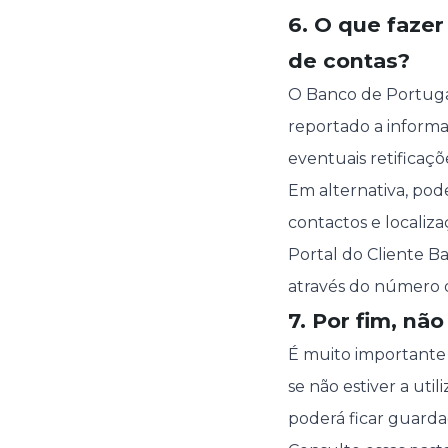
6. O que faze
de contas?
O Banco de Portuga
reportado a informa
eventuais retificaçõ
Em alternativa, pod
contactos e localiz
Portal do Cliente Ba
através do número d
7. Por fim, nã
É muito importante 
se não estiver a ut
poderá ficar guarda