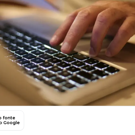
 fonte
no Google