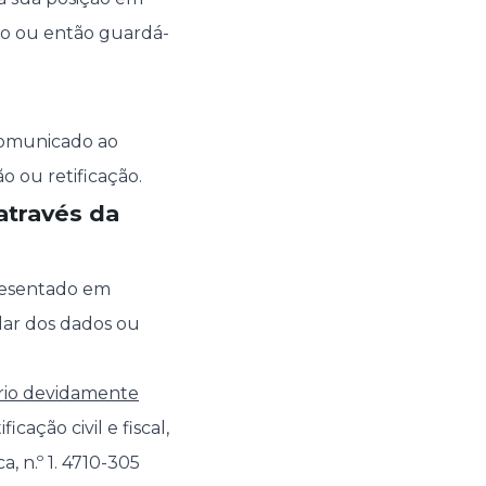
iro ou então guardá-
comunicado ao
 ou retificação.
através da
resentado em
lar dos dados ou
ário devidamente
ação civil e fiscal,
, n.º 1. 4710-305