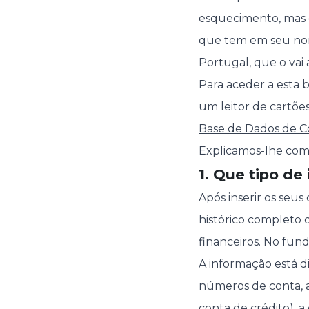
esquecimento, mas co
que tem em seu nom
Portugal, que o vai 
Para aceder a esta b
um leitor de cartõe
Base de Dados de C
Explicamos-lhe com
1. Que tipo de
Após inserir os se
histórico completo 
financeiros. No fund
A informação está di
números de conta, as
conta de crédito), a