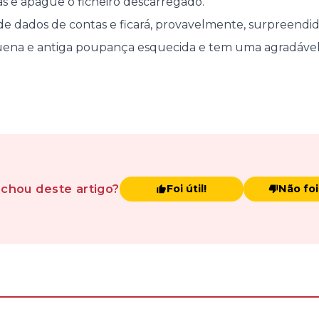
as e apague o ficheiro descarregado.
de dados de contas e ficará, provavelmente, surpreendid
na e antiga poupança esquecida e tem uma agradável 
achou
deste artigo
?
Foi útil!
Não foi 