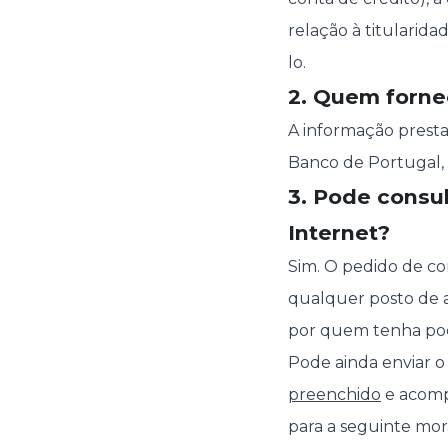
relação à titularida
lo.
2. Quem forne
A informação prest
Banco de Portugal, 
3. Pode consu
Internet?
Sim. O pedido de c
qualquer posto de a
por quem tenha pod
Pode ainda enviar o
preenchido
e acompa
para a seguinte mor