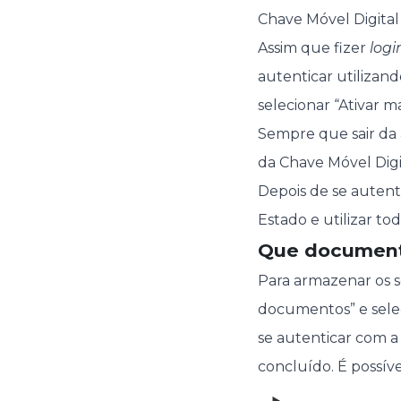
Chave Móvel Digital 
Assim que fizer
logi
autenticar utilizand
selecionar “Ativar ma
Sempre que sair da a
da Chave Móvel Digit
Depois de se autent
Estado e utilizar to
Que document
Para armazenar os
documentos” e selec
se autenticar com a
concluído. É possív