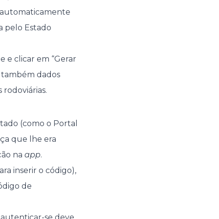
am automaticamente
da pelo Estado
e e clicar em “Gerar
ou também dados
rodoviárias.
stado (como o Portal
ça que lhe era
ação na
app
.
a inserir o código),
código de
 autenticar-se deve