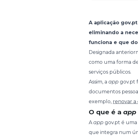
A aplicação gov.p
eliminando a nece
funciona e que d
Designada anteriorm
como uma forma de si
serviços públicos.
Assim, a
app
gov.pt 
documentos pessoais
exemplo,
renovar a
O que é a
app
A
app
gov.pt é uma 
que integra num úni