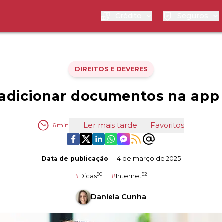
Crédito
Seguros
DIREITOS E DEVERES
adicionar documentos na app 
Ler mais tarde
Favoritos
6
min
Data de publicação
4 de março de 2025
90
92
#
Dicas
#
Internet
Daniela Cunha