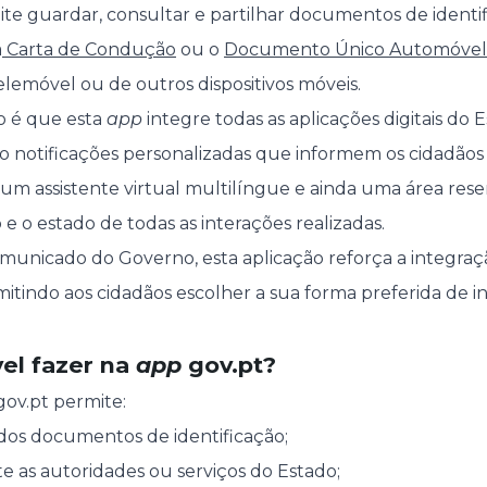
ite guardar, consultar e partilhar documentos de identi
a
Carta de Condução
ou o
Documento Único Automóvel
elemóvel ou de outros dispositivos móveis.
vo é que esta
app
integre todas as aplicações digitais do 
o notificações personalizadas que informem os cidadãos
 um assistente virtual multilíngue e ainda uma área res
o e o estado de todas as interações realizadas.
unicado do Governo, esta aplicação reforça a integraçã
permitindo aos cidadãos escolher a sua forma preferida de i
el fazer na
app
gov.pt?
ov.pt permite:
dos documentos de identificação;
te as autoridades ou serviços do Estado;