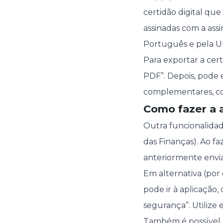
certidão digital qu
assinadas com a assi
Português e pela U
Para exportar a cer
PDF”. Depois, pode 
complementares, com
Como fazer a 
Outra funcionalida
das Finanças). Ao fa
anteriormente envia
Em alternativa (por 
pode ir à aplicação,
segurança”. Utilize 
Também é possível e