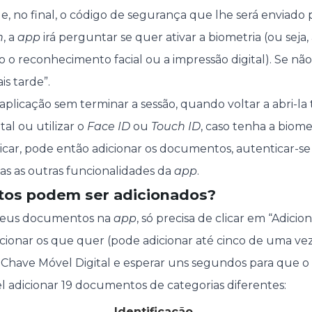
e, no final, o código de segurança que lhe será enviado 
n
, a
app
irá perguntar se quer ativar a biometria (ou seja, 
o o reconhecimento facial ou a impressão digital). Se não
is tarde”.
plicação sem terminar a sessão, quando voltar a abri-la 
al ou utilizar o
Face ID
ou
Touch ID
, caso tenha a biomet
icar, pode então adicionar os documentos, autenticar-se
das as outras funcionalidades da
app
.
os podem ser adicionados?
 seus documentos na
app
, só precisa de clicar em “Adicio
ionar os que quer (pode adicionar até cinco de uma vez)
 Chave Móvel Digital e esperar uns segundos para que o 
el adicionar 19 documentos de categorias diferentes:
Identificação