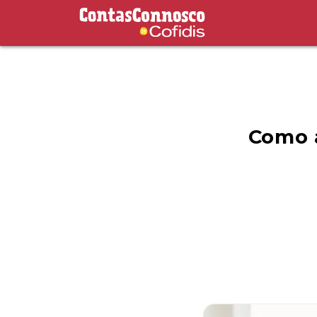
Contas Connosco by Cofidis
Como 