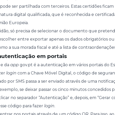
e pode ser partilhada com terceiros. Estas certidões fic
natura digital qualificada, que é reconhecida e certifica
nião Europeia.
tidão, só precisa de selecionar o documento que pretend
escolher entre exportar apenas os dados obrigatórios 
o a sua morada fiscal e até a lista de contraordenações 
autenticação em portais
de da
app
gov.pt é a autenticação em vários portais do E
zer
login
com a Chave Móvel Digital, o código de seguran
do por SMS passa a ser enviado através de uma notific
exemplo, se deixar passar os cinco minutos concedidos par
 clicar no separador “Autenticação” e, depois, em “Gerar 
esse código para fazer
login
.
ntrar nos portais através de um código QR. Para isso, ao