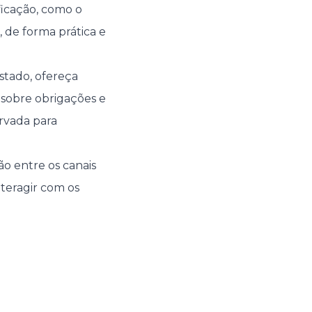
ficação, como o
, de forma prática e
Estado, ofereça
 sobre obrigações e
ervada para
o entre os canais
nteragir com os