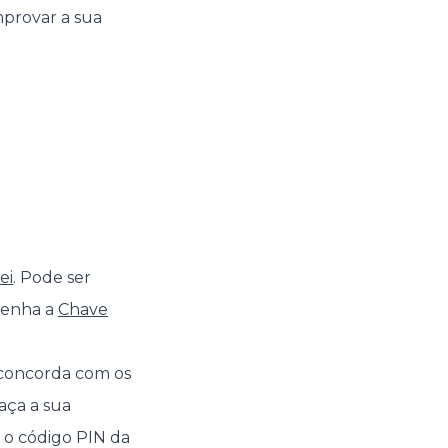
mprovar a sua
ei
. Pode ser
tenha a
Chave
 concorda com os
aça a sua
 o código PIN da