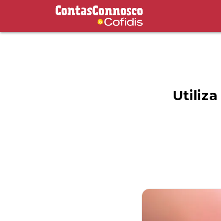
Contas Connosco by Cofidis
Utiliz