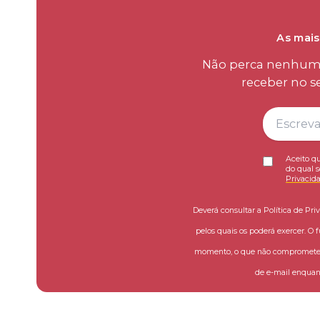
As mais
Não perca nenhum d
receber no s
Aceito qu
do qual s
Privacid
Deverá consultar a Política de Pri
pelos quais os poderá exercer. O 
momento, o que não compromete a
de e-mail enquant