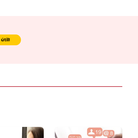
útil!