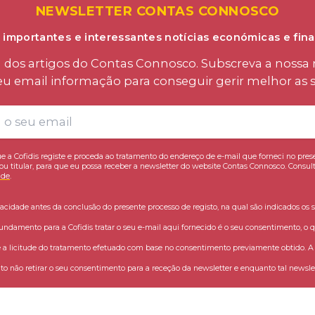
NEWSLETTER CONTAS CONNOSCO
 importantes e interessantes notícias económicas e fina
os artigos do Contas Connosco. Subscreva a nossa n
eu email informação para conseguir gerir melhor as s
e a Cofidis registe e proceda ao tratamento do endereço de e-mail que forneci no pres
ou titular, para que eu possa receber a newsletter do website Contas Connosco. Consult
ade
.
vacidade antes da conclusão do presente processo de registo, na qual são indicados os s
fundamento para a Cofidis tratar o seu e-mail aqui fornecido é o seu consentimento, o q
 licitude do tratamento efetuado com base no consentimento previamente obtido. A C
o não retirar o seu consentimento para a receção da newsletter e enquanto tal newslet