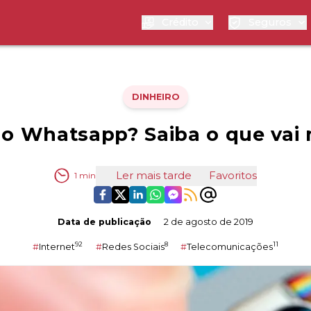
Crédito
Seguros
DINHEIRO
a o Whatsapp? Saiba o que vai
Ler mais tarde
Favoritos
1
min
Data de publicação
2 de agosto de 2019
92
8
11
#
Internet
#
Redes Sociais
#
Telecomunicações