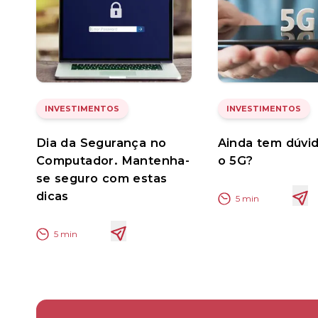
INVESTIMENTOS
INVESTIMENTOS
Dia da Segurança no
Ainda tem dúvi
Computador. Mantenha-
o 5G?
se seguro com estas
dicas
5
min
5
min