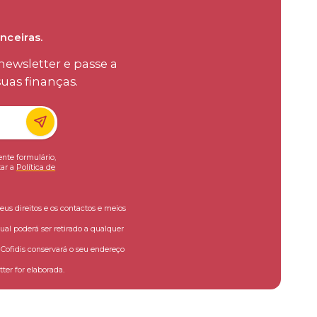
nceiras.
ewsletter e passe a
uas finanças.
ente formulário,
ar a
Política de
eus direitos e os contactos e meios
ual poderá ser retirado a qualquer
ofidis conservará o seu endereço
ter for elaborada.