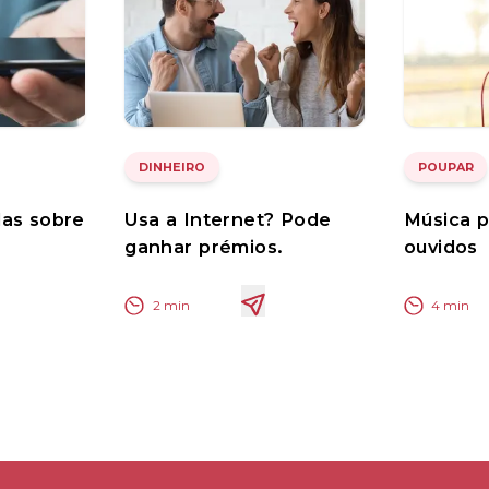
DINHEIRO
POUPAR
das sobre
Usa a Internet? Pode
Música p
ganhar prémios.
ouvidos
2
min
4
min