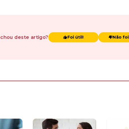
achou
deste artigo
?
Foi útil!
Não foi 