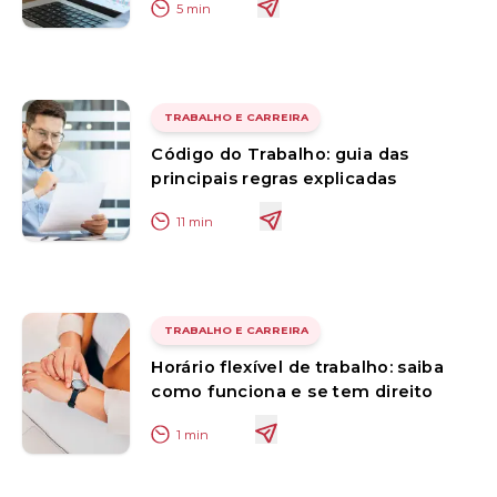
5
min
TRABALHO E CARREIRA
Código do Trabalho: guia das
principais regras explicadas
11
min
TRABALHO E CARREIRA
Horário flexível de trabalho: saiba
como funciona e se tem direito
1
min