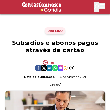
Contas Connosco by Cofidis
Abri
DINHEIRO
Subsídios e abonos pagos
através de cartão
1
min
Data de publicação
25 de agosto de 2021
82
#
Direitos