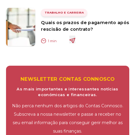
TRABALHO E CARREIRA
Quais os prazos de pagamento após
rescisão de contrato?
1
min
NEWSLETTER CONTAS CONNOSCO
As mais importantes e interessantes notícias
económicas e financeiras.
Não perca nenhum dos artigos do Contas Connosco.
Subscreva a nossa newsletter e passe a receber no
seu email informação para conseguir gerir melhor as
suas finanças.