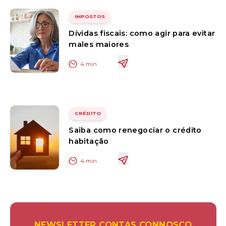
IMPOSTOS
Dívidas fiscais: como agir para evitar
males maiores
4
min
CRÉDITO
Saiba como renegociar o crédito
habitação
4
min
NEWSLETTER CONTAS CONNOSCO