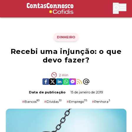
Contas Connosco by Cofidis
Abri
DINHEIRO
Recebi uma injunção: o que
devo fazer?
2
min
Data de publicação
15 de janeiro de 2019
80
30
115
3
#
Bancos
#
Dívidas
#
Emprego
#
Penhora